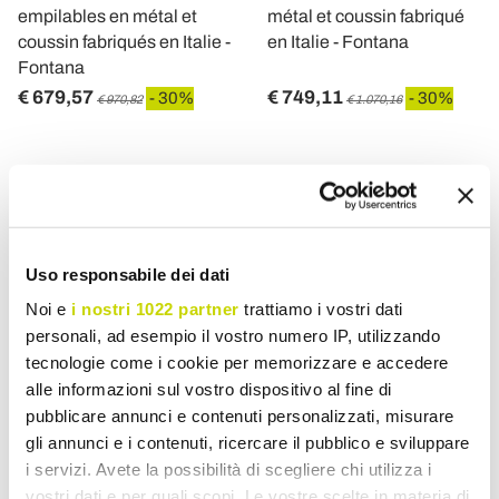
empilables en métal et
métal et coussin fabriqué
coussin fabriqués en Italie -
en Italie - Fontana
Fontana
€ 679,57
€ 749,11
- 30%
- 30%
€ 970,82
€ 1.070,16
Uso responsabile dei dati
Noi e
i nostri 1022 partner
trattiamo i vostri dati
personali, ad esempio il vostro numero IP, utilizzando
tecnologie come i cookie per memorizzare e accedere
alle informazioni sul vostro dispositivo al fine di
pubblicare annunci e contenuti personalizzati, misurare
VIADURINI IN THE GARDEN
VIADURINI IN THE GARDEN
gli annunci e i contenuti, ricercare il pubblico e sviluppare
i servizi. Avete la possibilità di scegliere chi utilizza i
Fauteuil d'extérieur en
Fauteuil d'extérieur en
vostri dati e per quali scopi. Le vostre scelte in materia di