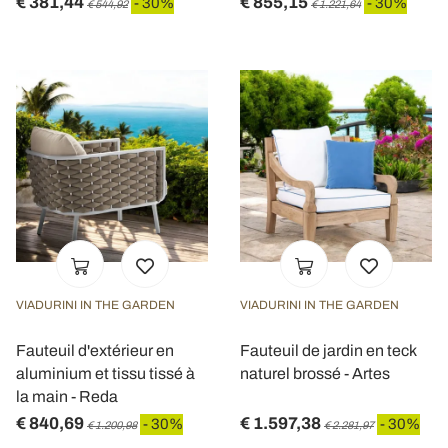
€ 381,44
€ 855,15
- 30%
- 30%
€ 544,92
€ 1.221,64
VIADURINI IN THE GARDEN
VIADURINI IN THE GARDEN
Fauteuil d'extérieur en
Fauteuil de jardin en teck
aluminium et tissu tissé à
naturel brossé - Artes
la main - Reda
€ 840,69
€ 1.597,38
- 30%
- 30%
€ 1.200,98
€ 2.281,97