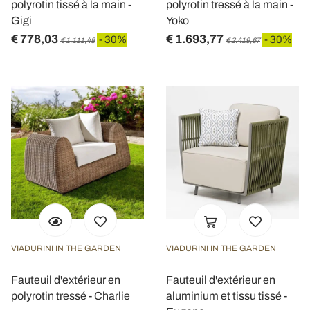
polyrotin tissé à la main -
polyrotin tressé à la main -
Utilizziamo i cookie per personalizzare contenuti ed
Gigi
Yoko
annunci, per fornire funzionalità dei social media e per
€ 778,03
€ 1.693,77
- 30%
- 30%
€ 1.111,48
€ 2.419,67
analizzare il nostro traffico. Condividiamo inoltre
informazioni sul modo in cui utilizza il nostro sito con i
nostri partner che si occupano di analisi dei dati web,
pubblicità e social media, i quali potrebbero combinarle
con altre informazioni che ha fornito loro o che hanno
raccolto dal suo utilizzo dei loro servizi.
VIADURINI IN THE GARDEN
VIADURINI IN THE GARDEN
Fauteuil d'extérieur en
Fauteuil d'extérieur en
polyrotin tressé - Charlie
aluminium et tissu tissé -