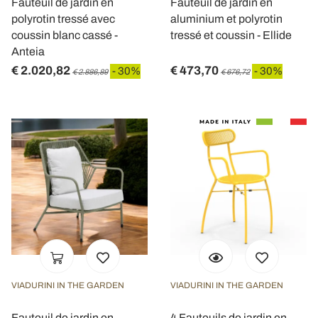
Fauteuil de jardin en
Fauteuil de jardin en
polyrotin tressé avec
aluminium et polyrotin
coussin blanc cassé -
tressé et coussin - Ellide
Anteia
€ 2.020,82
€ 473,70
- 30%
- 30%
€ 2.886,89
€ 676,72
VIADURINI IN THE GARDEN
VIADURINI IN THE GARDEN
Fauteuil de jardin en
4 Fauteuils de jardin en