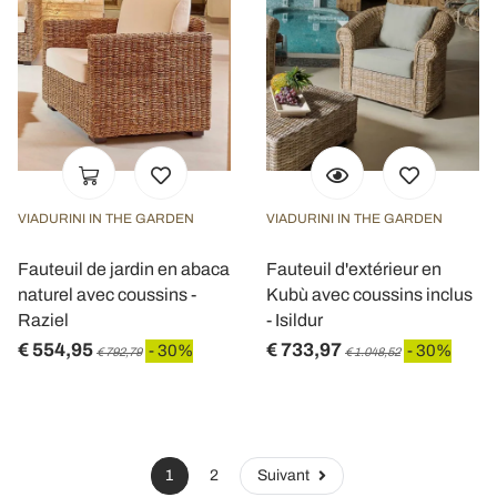
VIADURINI IN THE GARDEN
VIADURINI IN THE GARDEN
Fauteuil de jardin en abaca
Fauteuil d'extérieur en
naturel avec coussins -
Kubù avec coussins inclus
Raziel
- Isildur
€ 554,95
€ 733,97
- 30%
- 30%
€ 792,79
€ 1.048,52
1
2
Suivant