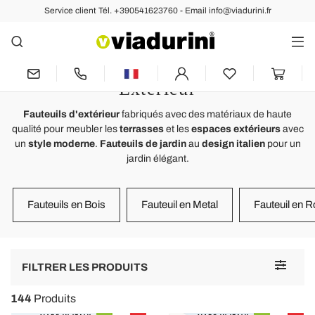
Service client Tél. +390541623760 - Email info@viadurini.fr
JARDIN
Fauteuils de Jardin - Design
Moderne et Luxueux pour votre
Extérieur
Fauteuils d'extérieur
fabriqués avec des matériaux de haute
qualité pour meubler les
terrasses
et les
espaces extérieurs
avec
un
style moderne
.
Fauteuils de jardin
au
design italien
pour un
jardin élégant.
Fauteuils en Bois
Fauteuil en Metal
Fauteuil en R
Toggle
FILTRER LES PRODUITS
navigat
144
Produits