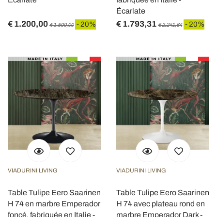
Écarlate
€ 1.200,00
€ 1.793,31
- 20%
- 20%
€ 1.500,00
€ 2.241,64
VIADURINI LIVING
VIADURINI LIVING
Table Tulipe Eero Saarinen
Table Tulipe Eero Saarinen
H 74 en marbre Emperador
H 74 avec plateau rond en
foncé, fabriquée en Italie -
marbre Emperador Dark -