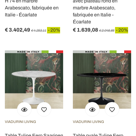
H 74 en marbre
avec plateau rond en
Arabescato, fabriquée en
marbre Arabescato,
Italie - Écarlate
fabriquée en Italie -
Écarlate
€ 3.402,49
€ 1.639,08
- 20%
- 20%
€ 4.253,11
€ 2.048,85
VIADURINI LIVING
VIADURINI LIVING
Table Tulipe Eero Saarinen
Table ovale Tulipe Eero