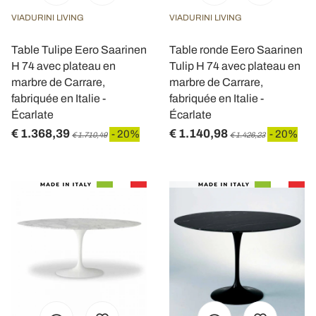
nostri partner che si occupano di analisi dei dati web,
VIADURINI LIVING
VIADURINI LIVING
pubblicità e social media, i quali potrebbero combinarle
con altre informazioni che ha fornito loro o che hanno
Table Tulipe Eero Saarinen
Table ronde Eero Saarinen
raccolto dal suo utilizzo dei loro servizi.
H 74 avec plateau en
Tulip H 74 avec plateau en
marbre de Carrare,
marbre de Carrare,
fabriquée en Italie -
fabriquée en Italie -
Écarlate
Écarlate
€ 1.368,39
€ 1.140,98
- 20%
- 20%
€ 1.710,49
€ 1.426,23