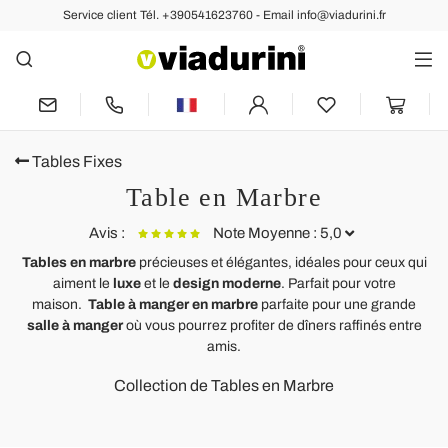
Service client Tél. +390541623760 - Email info@viadurini.fr
Tables Fixes
Table en Marbre
Avis :
Note Moyenne : 5,0
Tables en marbre
précieuses et élégantes, idéales pour ceux qui
aiment le
luxe
et le
design moderne
. Parfait pour votre
Table Tulipe Eero Saarine H 74 ronde en marbre vert Alpi,
T
maison.
Table à manger en marbre
parfaite pour une grande
fabriquée en Italie - Écarlate
C
salle à manger
où vous pourrez profiter de dîners raffinés entre
Merci pour tout
M
amis.
De la commande à la livraison tout est très bien gérée.
m
Collection de Tables en Marbre
Mention spéciale pour l’emballage de la table en marbre.
p
Très bon service.
F
Merci à Enrica pour son professionnalisme
S