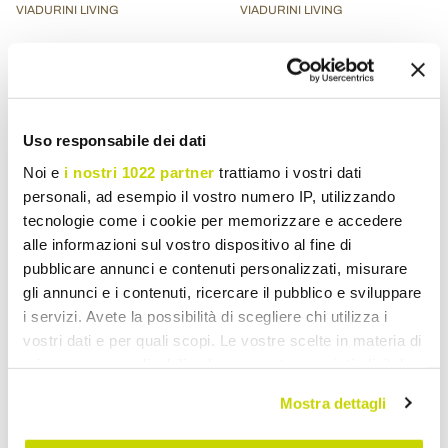
VIADURINI LIVING
VIADURINI LIVING
Table Tulipe Eero Saarinen
Table Tulipe Eero Saarinen
H 74 en marbre de Carrare
H 74 Ronde en Marbre de
Statuarietto, fabriquée en
Carrare Statuarietto -
Italie - Écarlate
Écarlate
Uso responsabile dei dati
€ 1.594,23
€ 1.243,28
- 20%
- 20%
€ 1.992,79
€ 1.554,10
Noi e
i nostri 1022 partner
trattiamo i vostri dati
personali, ad esempio il vostro numero IP, utilizzando
tecnologie come i cookie per memorizzare e accedere
alle informazioni sul vostro dispositivo al fine di
pubblicare annunci e contenuti personalizzati, misurare
gli annunci e i contenuti, ricercare il pubblico e sviluppare
i servizi. Avete la possibilità di scegliere chi utilizza i
vostri dati e per quali scopi. Le vostre scelte in materia di
privacy sono applicabili solo su questa proprietà digitale
in cui avete effettuato le vostre scelte. È possibile
Mostra dettagli
modificare o revocare il proprio consenso in qualsiasi
momento dalla Dichiarazione sui cookie o facendo clic