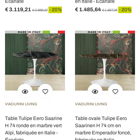
Écarlate
en Italie - Écarlate
€ 3.119,21
€ 1.485,64
- 20%
- 20%
€ 3.899,02
€ 1.857,05
VIADURINI LIVING
VIADURINI LIVING
Table Tulipe Eero Saarine
Table ovale Tulipe Eero
H 74 ronde en marbre vert
Saarinen H 74 cm en
Alpi, fabriquée en Italie -
marbre Emperador foncé,
Écarlate
fabriquée en Italie -