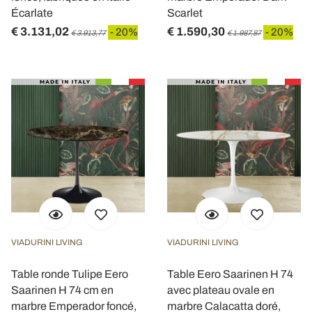
Écarlate
Scarlet
€ 3.131,02
€ 1.590,30
- 20%
- 20%
€ 3.913,77
€ 1.987,87
VIADURINI LIVING
VIADURINI LIVING
Table ronde Tulipe Eero
Table Eero Saarinen H 74
Saarinen H 74 cm en
avec plateau ovale en
marbre Emperador foncé,
marbre Calacatta doré,