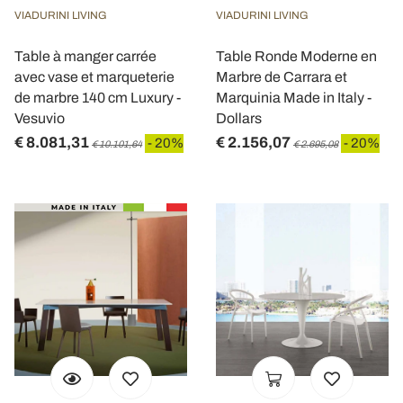
VIADURINI LIVING
VIADURINI LIVING
Table à manger carrée
Table Ronde Moderne en
avec vase et marqueterie
Marbre de Carrara et
de marbre 140 cm Luxury -
Marquinia Made in Italy -
Vesuvio
Dollars
€ 8.081,31
€ 2.156,07
- 20%
- 20%
€ 10.101,64
€ 2.695,08