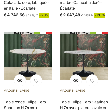
Calacatta doré, fabriquée
marbre Calacatta doré -
en Italie - Écarlate
Écarlate
€ 4.742,56
€ 2.047,48
- 20%
- 20%
€ 5.928,20
€ 2.559,34
VIADURINI LIVING
VIADURINI LIVING
Table ronde Tulipe Eero
Table Tulipe Eero Saarinen
Saarinen H 74 cm en
H 74 avec plateau ovale en