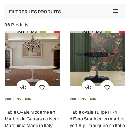
L
e
Toggle
FILTRER LES PRODUITS
(
navigat
q
36
Produits
VIADURINI LIVING
VIADURINI LIVING
Table Ovale Moderne en
Table ovale Tulipe H 74
Marbre de Carrara ou Nero
d'Eero Saarinen en marbre
Marquinia Made in Italy –
vert Alpi, fabriquée en Italie