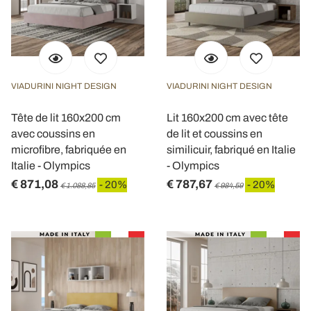
Utilizziamo i cookie per personalizzare contenuti ed
annunci, per fornire funzionalità dei social media e per
analizzare il nostro traffico. Condividiamo inoltre
informazioni sul modo in cui utilizza il nostro sito con i
VIADURINI NIGHT DESIGN
VIADURINI NIGHT DESIGN
nostri partner che si occupano di analisi dei dati web,
pubblicità e social media, i quali potrebbero combinarle
Tête de lit 160x200 cm
Lit 160x200 cm avec tête
con altre informazioni che ha fornito loro o che hanno
avec coussins en
de lit et coussins en
microfibre, fabriquée en
similicuir, fabriqué en Italie
raccolto dal suo utilizzo dei loro servizi.
Italie - Olympics
- Olympics
€ 871,08
€ 787,67
- 20%
- 20%
€ 1.088,85
€ 984,59