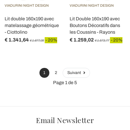
VIADURINI NIGHT DESIGN
VIADURINI NIGHT DESIGN
Lit double 160x190 avec
Lit Double 160x190 avec
matelassage géométrique
Boutons Décoratifs dans
- Ciottolino
les Coussins - Rayons
€ 1.341,64
€ 1.259,02
- 20%
- 20%
€ 1.677,05
€ 1.573,77
1
2
Suivant
Page 1 de 5
Email Newsletter