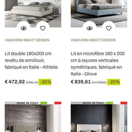
VIADURINI NIGHT DESIGN
VIADURINI NIGHT DESIGN
Lit double 180x200 cm
Lit en microfibre 160 x 200
revêtu de similicuir,
cm à rayures verticales
fabriqué en Italie - Athlete
symétriques, fabriqué en
Italie - Glove
€ 472,92
€ 839,61
- 20%
- 20%
€ 591,15
€ 1.049,51