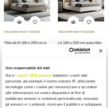
VIADURINI NIGHT DESIGN
VIADURINI NIGHT DESIGN
Tête de lit 160 x 200 cm à
Lit 160 x 200 cm avec tête
lignes verticales
de lit décorée de lignes
symétriques, fabriquée en
verticales, fabriqué en
Italie - Guanto
Italie - Pattini
€ 638,95
€ 771,15
- 20%
- 20%
€ 798,69
€ 963,93
Uso responsabile dei dati
Noi e
i nostri 1022 partner
trattiamo i vostri dati
personali, ad esempio il vostro numero IP, utilizzando
tecnologie come i cookie per memorizzare e accedere
alle informazioni sul vostro dispositivo al fine di
pubblicare annunci e contenuti personalizzati, misurare
gli annunci e i contenuti, ricercare il pubblico e sviluppare