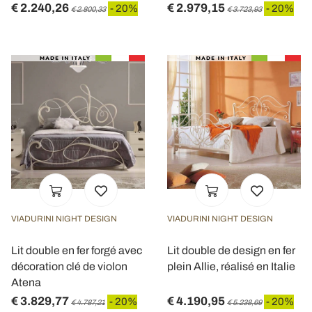
€ 2.240,26
€ 2.979,15
- 20%
- 20%
€ 2.800,33
€ 3.723,93
VIADURINI NIGHT DESIGN
VIADURINI NIGHT DESIGN
Lit double en fer forgé avec
Lit double de design en fer
décoration clé de violon
plein Allie, réalisé en Italie
Atena
€ 3.829,77
€ 4.190,95
- 20%
- 20%
€ 4.787,21
€ 5.238,69