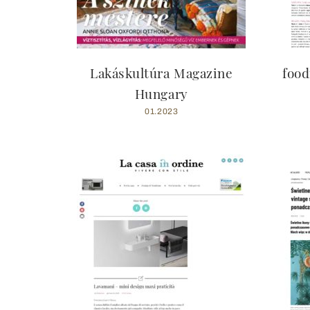
Lakáskultúra Magazine
food
Hungary
01.2023