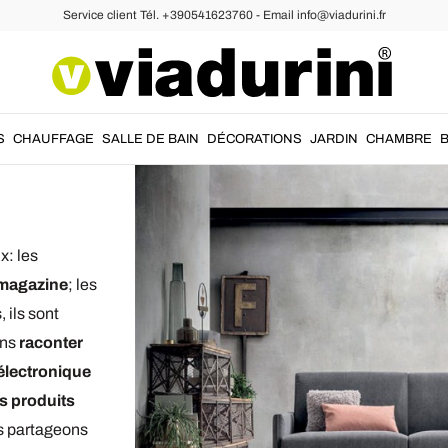
Service client Tél. +390541623760 - Email info@viadurini.fr
Une Revue de Presse à Découvrir
S
CHAUFFAGE
SALLE DE BAIN
DÉCORATIONS
JARDIN
CHAMBRE
x: les
 magazine
; les
, ils sont
ons
raconter
électronique
os produits
es partageons