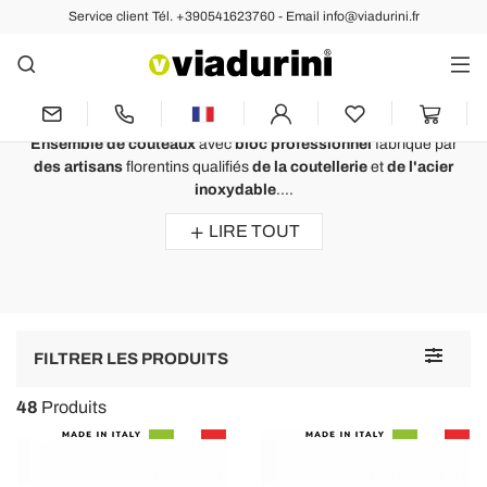
Service client Tél. +390541623760 - Email info@viadurini.fr
Coutellerie
Couteaux de cuisine de design
italien
Ensemble de couteaux
avec
bloc professionnel
fabriqué par
des artisans
florentins qualifiés
de la coutellerie
et
de l'acier
inoxydable
....
LIRE TOUT
Toggle
FILTRER LES PRODUITS
navigat
48
Produits