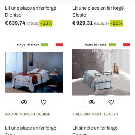
modificare o ritirare il tuo consenso in qualsiasi momento
Lit une place en fer forgé
Lit une place en fer forgé
dalla Dichiarazione sui cookie.
Dioniso
Efesto
€ 639,74
€ 929,31
- 20%
- 20%
€ 799,67
€ 1.161,64
Utilizziamo i cookie per personalizzare contenuti ed
annunci, per fornire funzionalità dei social media e per
analizzare il nostro traffico. Condividiamo inoltre
informazioni sul modo in cui utilizza il nostro sito con i
nostri partner che si occupano di analisi dei dati web,
pubblicità e social media, i quali potrebbero combinarle
con altre informazioni che ha fornito loro o che hanno
raccolto dal suo utilizzo dei loro servizi.
VIADURINI NIGHT DESIGN
VIADURINI NIGHT DESIGN
Lit une place en fer forgé
Lit simple en fer forgé
Ares
Perseo