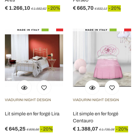
€ 1.266,10
€ 665,70
- 20%
- 20%
€ 1.582,62
€ 832,13
VIADURINI NIGHT DESIGN
VIADURINI NIGHT DESIGN
Lit simple en fer forgé Lira
Lit simple en fer forgé
Centauro
€ 645,25
€ 1.388,07
- 20%
- 20%
€ 806,56
€ 1.735,08