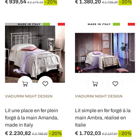
€ 939,54
€ 1.380,20
- 20%
- 20%
€ 1.174,43
€ 1.725,25
VIADURINI NIGHT DESIGN
VIADURINI NIGHT DESIGN
Lit une place en fer plein
Lit simple en fer forgé à la
forgé à la main Amanda,
main Ambra, réalisé en
made in Italy
Italie
€ 2.230,82
€ 1.702,03
- 20%
- 20%
€ 2.788,52
€ 2.127,54