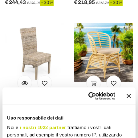
€ 244,43
€ 218,95
- 30%
- 30%
€ 349,18
€ 312,79
VIADURINI IN THE GARDEN
VIADURINI IN THE GARDEN
Chaise de jardin en fibre
Chaise pour le jardin en
naturelle par Kubù - Flavio
rotin naturel avec coussin
Uso responsabile dei dati
inclus - Torvi
Noi e
i nostri 1022 partner
trattiamo i vostri dati
€ 159,74
€ 250,62
- 30%
- 30%
€ 228,20
€ 358,03
personali, ad esempio il vostro numero IP, utilizzando