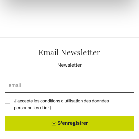
(impronte digitali).
Approfondisci come vengono elaborati i tuoi dati personali
e imposta le tue preferenze nella
sezione dettagli
. Puoi
modificare o ritirare il tuo consenso in qualsiasi momento
dalla Dichiarazione sui cookie.
Utilizziamo i cookie per personalizzare contenuti ed
Email Newsletter
annunci, per fornire funzionalità dei social media e per
analizzare il nostro traffico. Condividiamo inoltre
Newsletter
informazioni sul modo in cui utilizza il nostro sito con i
nostri partner che si occupano di analisi dei dati web,
pubblicità e social media, i quali potrebbero combinarle
con altre informazioni che ha fornito loro o che hanno
raccolto dal suo utilizzo dei loro servizi.
J'accepte les conditions d'utilisation des données
personnelles (
Link
)
S'enregistrer