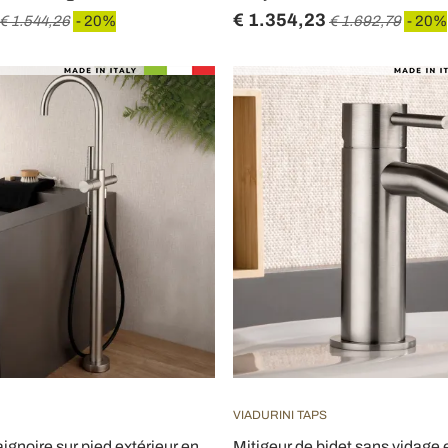
€ 1.354,23
€ 1.544,26
- 20%
€ 1.692,79
- 20%
VIADURINI TAPS
ignoire sur pied extérieur en
Mitigeur de bidet sans vidage 