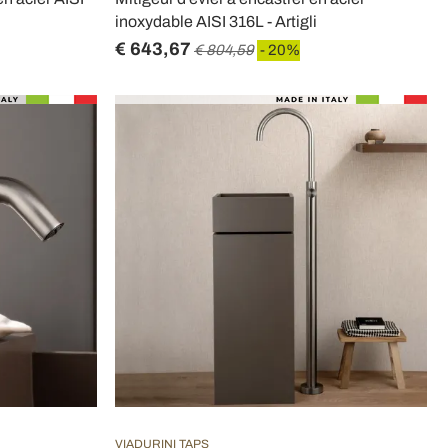
inoxydable AISI 316L - Artigli
€ 643,67
€ 804,59
- 20%
VIADURINI TAPS