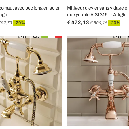
bo haut avec bec long en acier
Mitigeur d'évier sans vidage en
igli
inoxydable AISI 316L - Artigli
€ 472,13
792,79
- 20%
€ 590,16
- 20%