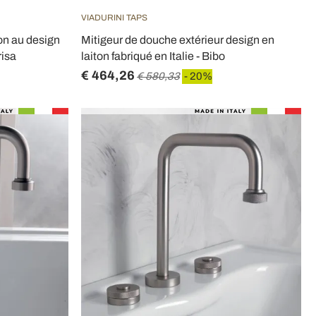
VIADURINI TAPS
on au design
Mitigeur de douche extérieur design en
risa
laiton fabriqué en Italie - Bibo
€ 464,26
€ 580,33
- 20%