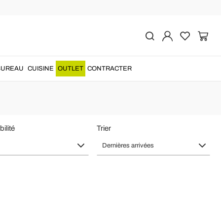
 Fonctionnalité
le moderne et vintage
pour une salle de bain toujours tendance....
BUREAU
CUISINE
OUTLET
CONTRACTER
ilité
Trier
Dernières arrivées