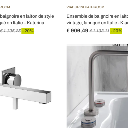
HROOM
VIADURINI BATHROOM
aignoire en laiton de style
Ensemble de baignoire en lait
qué en Italie – Katerina
vintage, fabriqué en Italie - Kla
€ 906,49
€ 1.305,25
- 20%
€ 1.133,11
- 20%