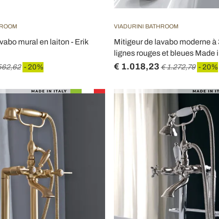
HROOM
VIADURINI BATHROOM
vabo mural en laiton - Erik
Mitigeur de lavabo moderne à 
lignes rouges et bleues Made in
€ 1.018,23
562,62
- 20%
€ 1.272,79
- 20%