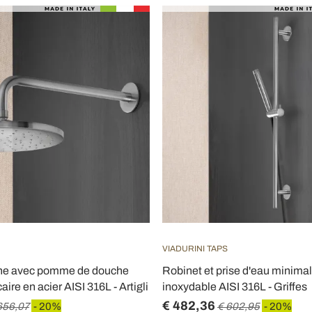
VIADURINI TAPS
he avec pomme de douche
Robinet et prise d'eau minimal
aire en acier AISI 316L - Artigli
inoxydable AISI 316L - Griffes
€ 482,36
656,07
- 20%
€ 602,95
- 20%