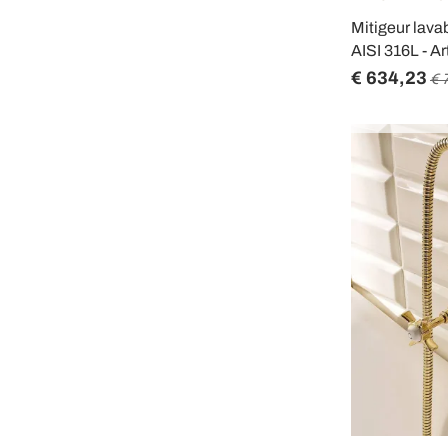
Mitigeur lava
AISI 316L - Art
€ 634,23
€ 