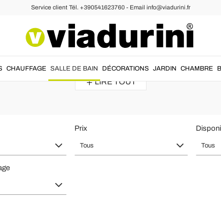
Service client Tél. +390541623760 - Email info@viadurini.fr
 de Bain - Design de Luxe Italien et
ité pour être
fonctionnels et design
.
Robinets
mitigeur
italiens de
sty
S
CHAUFFAGE
SALLE DE BAIN
DÉCORATIONS
JARDIN
CHAMBRE
LIRE TOUT
Prix
Disponib
Tous
Tous
age