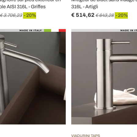
le AISI 316L - Griffes
316L - Artigli
€ 514,62
€ 3.706,23
- 20%
€ 643,28
- 20%
VIADURINI TAPS