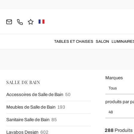
Home
SALLE DE BAIN
Robinets et Mitigeurs
Robinets Salle
Robinet salle de bain
fabriqués avec des matériaux de haute qual
TABLES ET CHAISES
SALON
LUMINAIRE
Marques
SALLE DE BAIN
Tous
Accessoires de Salle de Bain
50
produits par p
Meubles de Salle de Bain
193
48
Sanitaire Salle de Bain
85
288
Produits
Lavabos Design
602