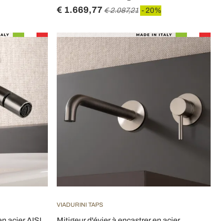
€ 1.669,77
€ 2.087,21
- 20%
VIADURINI TAPS
en acier AISI
Mitigeur d'évier à encastrer en acier