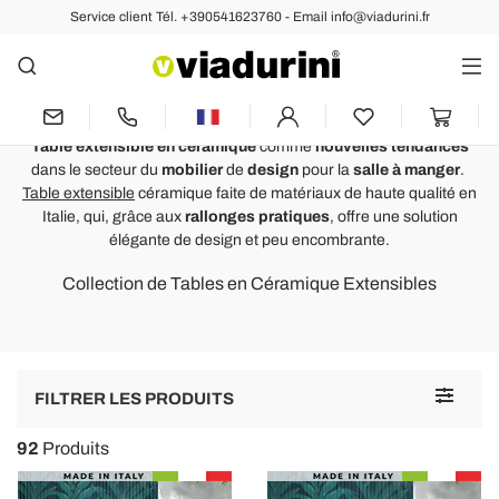
Service client Tél. +390541623760 - Email info@viadurini.fr
Table Extensible
Table Céramique Extensible
Avis :
Note Moyenne : 5,0
Table extensible en céramique
comme
nouvelles tendances
dans le secteur du
mobilier
de
design
pour la
salle à manger
.
Table à manger extensible 2,8 m en céramique et pieds en métal
T
Table extensible
céramique faite de matériaux de haute qualité en
- Paoluccio
Italie, qui, grâce aux
rallonges pratiques
, offre une solution
Magnifique table en céramique, facile a monter, la qualité de la
G
élégante de design et peu encombrante.
ceramique est excellente et la couleur fidele a ce qui est présenté
b
Collection de Tables en Céramique Extensibles
Tres bon rapport qualite /prix
l
Jluc
Toggle
FILTRER LES PRODUITS
navigat
92
Produits