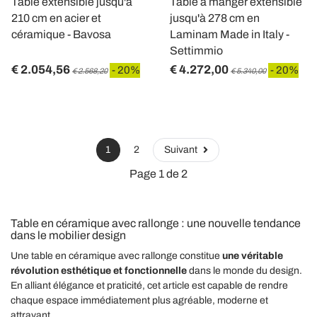
Table extensible jusqu'à
Table à manger extensible
210 cm en acier et
jusqu'à 278 cm en
céramique - Bavosa
Laminam Made in Italy -
Settimmio
€ 2.054,56
€ 4.272,00
- 20%
- 20%
€ 2.568,20
€ 5.340,00
1
2
Suivant
Page 1 de 2
Table en céramique avec rallonge : une nouvelle tendance
dans le mobilier design
Une table en céramique avec rallonge constitue
une véritable
révolution esthétique et fonctionnelle
dans le monde du design.
En alliant élégance et praticité, cet article est capable de rendre
chaque espace immédiatement plus agréable, moderne et
attrayant.