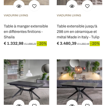
VIADURINI LIVING
VIADURINI LIVING
Table à manger extensible
Table extensible jusqu'à
en différentes finitions -
298 cm en céramique et
Shaila
métal Made in Italy - Tulip
€ 1.332,98
€ 3.480,39
- 20%
- 20%
€ 1.666,23
€ 4.350,49