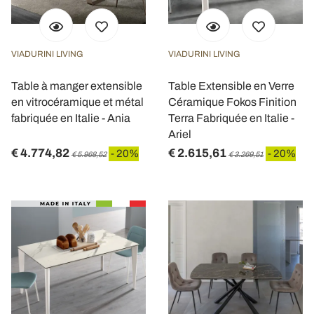
Utilizziamo i cookie per personalizzare contenuti ed
annunci, per fornire funzionalità dei social media e per
analizzare il nostro traffico. Condividiamo inoltre
VIADURINI LIVING
VIADURINI LIVING
informazioni sul modo in cui utilizza il nostro sito con i
nostri partner che si occupano di analisi dei dati web,
Table à manger extensible
Table Extensible en Verre
pubblicità e social media, i quali potrebbero combinarle
en vitrocéramique et métal
Céramique Fokos Finition
con altre informazioni che ha fornito loro o che hanno
fabriquée en Italie - Ania
Terra Fabriquée en Italie -
raccolto dal suo utilizzo dei loro servizi.
Ariel
€ 4.774,82
€ 2.615,61
- 20%
- 20%
€ 5.968,52
€ 3.269,51