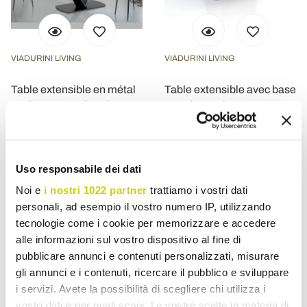
VIADURINI LIVING
VIADURINI LIVING
Table extensible en métal
Table extensible avec base
et plateau en céramique
en acier et plateau en
finition marbre onyx -
céramique finition marbre -
Marche
Emilia
€ 1.901,90
€ 2.178,10
- 20%
- 20%
€ 2.377,38
€ 2.722,62
Uso responsabile dei dati
Noi e
i nostri 1022 partner
trattiamo i vostri dati
personali, ad esempio il vostro numero IP, utilizzando
tecnologie come i cookie per memorizzare e accedere
alle informazioni sul vostro dispositivo al fine di
pubblicare annunci e contenuti personalizzati, misurare
gli annunci e i contenuti, ricercare il pubblico e sviluppare
i servizi. Avete la possibilità di scegliere chi utilizza i
vostri dati e per quali scopi. Le vostre scelte in materia di