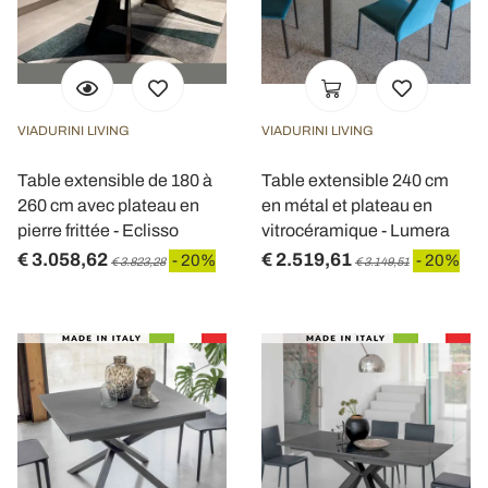
VIADURINI LIVING
VIADURINI LIVING
Table extensible de 180 à
Table extensible 240 cm
260 cm avec plateau en
en métal et plateau en
pierre frittée - Eclisso
vitrocéramique - Lumera
€ 3.058,62
€ 2.519,61
- 20%
- 20%
€ 3.823,28
€ 3.149,51