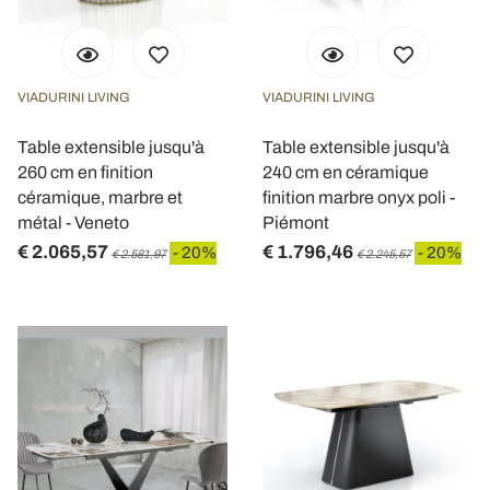
VIADURINI LIVING
VIADURINI LIVING
Table extensible jusqu'à
Table extensible jusqu'à
260 cm en finition
240 cm en céramique
céramique, marbre et
finition marbre onyx poli -
métal - Veneto
Piémont
€ 2.065,57
€ 1.796,46
- 20%
- 20%
€ 2.581,97
€ 2.245,57