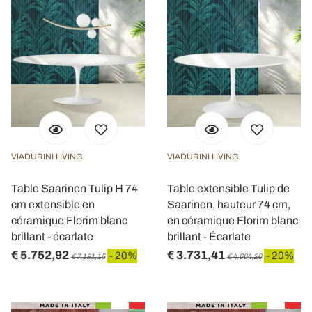
VIADURINI LIVING
VIADURINI LIVING
Table Saarinen Tulip H 74
Table extensible Tulip de
cm extensible en
Saarinen, hauteur 74 cm,
céramique Florim blanc
en céramique Florim blanc
brillant - écarlate
brillant - Écarlate
€ 5.752,92
€ 3.731,41
- 20%
- 20%
€ 7.191,15
€ 4.664,26