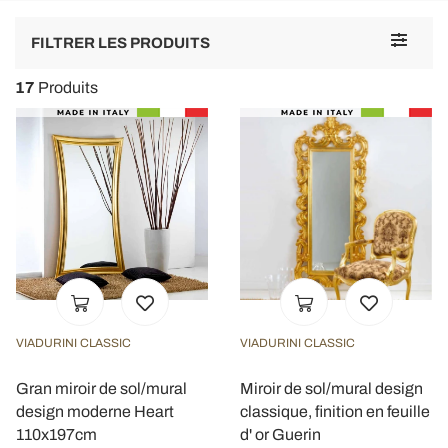
Toggle
FILTRER LES PRODUITS
navigat
17
Produits
VIADURINI CLASSIC
VIADURINI CLASSIC
Gran miroir de sol/mural
Miroir de sol/mural design
design moderne Heart
classique, finition en feuille
110x197cm
d' or Guerin