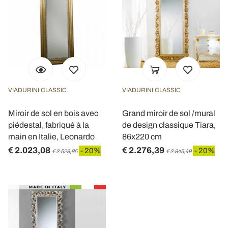
raccolto dal suo utilizzo dei loro servizi.
VIADURINI CLASSIC
VIADURINI CLASSIC
Miroir de sol en bois avec
Grand miroir de sol /mural
piédestal, fabriqué à la
de design classique Tiara,
main en Italie, Leonardo
86x220 cm
€ 2.023,08
€ 2.276,39
- 20%
- 20%
€ 2.528,85
€ 2.845,49