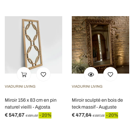
VIADURINI LIVING
VIADURINI LIVING
Miroir 156 x 83 cm en pin
Miroir sculpté en bois de
naturel vieilli - Agosta
teck massif - Auguste
€ 547,67
€ 477,64
- 20%
- 20%
€ 684,59
€ 597,05