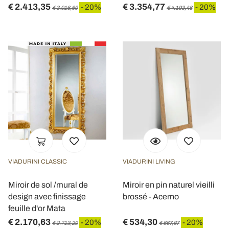
€ 2.413,35
€ 3.354,77
- 20%
- 20%
€ 3.016,69
€ 4.193,46
VIADURINI CLASSIC
VIADURINI LIVING
Miroir de sol /mural de
Miroir en pin naturel vieilli
design avec finissage
brossé - Acerno
feuille d'or Mata
€ 2.170,63
€ 534,30
- 20%
- 20%
€ 2.713,29
€ 667,87