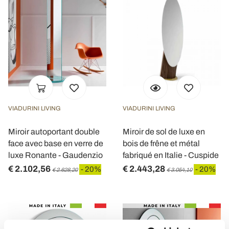
VIADURINI LIVING
VIADURINI LIVING
Miroir autoportant double
Miroir de sol de luxe en
face avec base en verre de
bois de frêne et métal
luxe Ronante - Gaudenzio
fabriqué en Italie - Cuspide
€ 2.102,56
€ 2.443,28
- 20%
- 20%
€ 2.628,20
€ 3.054,10