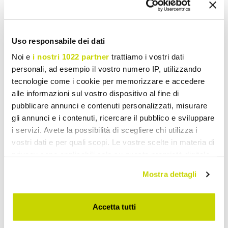
Uso responsabile dei dati
Noi e
i nostri 1022 partner
trattiamo i vostri dati
personali, ad esempio il vostro numero IP, utilizzando
tecnologie come i cookie per memorizzare e accedere
alle informazioni sul vostro dispositivo al fine di
VIADURINI LIVING
VIADURINI LIVING
pubblicare annunci e contenuti personalizzati, misurare
Miroir sur pied rond
Miroir sur pied ovale
gli annunci e i contenuti, ricercare il pubblico e sviluppare
moderne avec cadre
moderne avec cadre
i servizi. Avete la possibilità di scegliere chi utilizza i
incliné fabriqué en Italie -
incliné fabriqué en Italie -
vostri dati e per quali scopi. Le vostre scelte in materia di
Salamina
Salamina
privacy sono applicabili solo su questa proprietà digitale
€ 5.881,97
€ 3.397,77
- 20%
- 20%
in cui avete effettuato le vostre scelte. È possibile
€ 7.352,46
€ 4.247,21
Mostra dettagli
modificare o revocare il proprio consenso in qualsiasi
momento dalla Dichiarazione sui cookie o facendo clic
sull'icona di attivazione della privacy.
Accetta tutti
Con il tuo consenso, vorremmo anche: