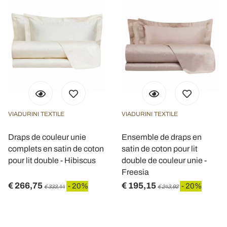
nostri partner che si occupano di analisi dei dati web,
pubblicità e social media, i quali potrebbero combinarle
con altre informazioni che ha fornito loro o che hanno
raccolto dal suo utilizzo dei loro servizi.
VIADURINI TEXTILE
VIADURINI TEXTILE
Draps de couleur unie
Ensemble de draps en
complets en satin de coton
satin de coton pour lit
pour lit double - Hibiscus
double de couleur unie -
Freesia
€ 266,75
€ 195,15
- 20%
- 20%
€ 333,44
€ 243,93