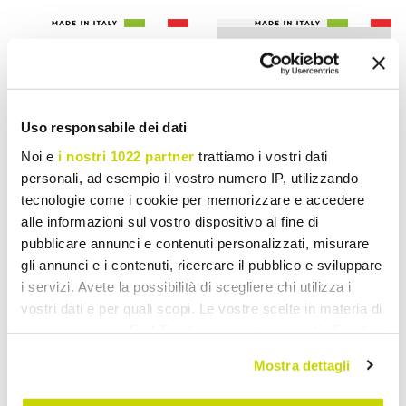
Uso responsabile dei dati
Noi e
i nostri 1022 partner
trattiamo i vostri dati
personali, ad esempio il vostro numero IP, utilizzando
tecnologie come i cookie per memorizzare e accedere
alle informazioni sul vostro dispositivo al fine di
VIADURINI TEXTILE
VIADURINI TEXTILE
pubblicare annunci e contenuti personalizzati, misurare
gli annunci e i contenuti, ricercare il pubblico e sviluppare
Drap-housse double, lin de
Drap-housse en lin blanc
i servizi. Avete la possibilità di scegliere chi utilizza i
couleur de luxe fabriqué en
pour lit double, design de
vostri dati e per quali scopi. Le vostre scelte in materia di
Italie - Fiumano
luxe Made in Italy -
privacy sono applicabili solo su questa proprietà digitale
Fiumano
in cui avete effettuato le vostre scelte. È possibile
€ 380,85
€ 1.188,98
- 20%
- 20%
€ 476,07
€ 1.486,23
Mostra dettagli
modificare o revocare il proprio consenso in qualsiasi
momento dalla Dichiarazione sui cookie o facendo clic