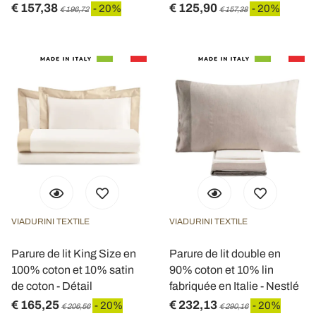
€ 157,38
€ 125,90
- 20%
- 20%
€ 196,72
€ 157,38
VIADURINI TEXTILE
VIADURINI TEXTILE
Parure de lit King Size en
Parure de lit double en
100% coton et 10% satin
90% coton et 10% lin
de coton - Détail
fabriquée en Italie - Nestlé
€ 165,25
€ 232,13
- 20%
- 20%
€ 206,56
€ 290,16