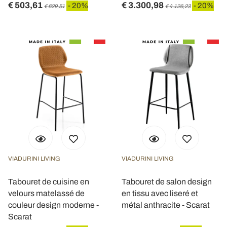
€ 503,61
€ 3.300,98
- 20%
- 20%
€ 629,51
€ 4.126,23
VIADURINI LIVING
VIADURINI LIVING
Tabouret de cuisine en
Tabouret de salon design
velours matelassé de
en tissu avec liseré et
couleur design moderne -
métal anthracite - Scarat
Scarat