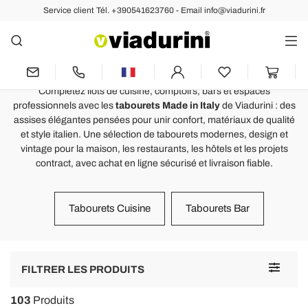
Service client Tél. +390541623760 - Email info@viadurini.fr
TABLES ET CHAISES
Tabourets Made in Italy pour
cuisine, bar et intérieurs élégants
Complétez îlots de cuisine, comptoirs, bars et espaces
professionnels avec les
tabourets Made in Italy
de Viadurini : des
assises élégantes pensées pour unir confort, matériaux de qualité
et style italien. Une sélection de tabourets modernes, design et
vintage pour la maison, les restaurants, les hôtels et les projets
contract, avec achat en ligne sécurisé et livraison fiable.
Tabourets Cuisine
Tabourets Bar
Toggle
FILTRER LES PRODUITS
navigat
103
Produits