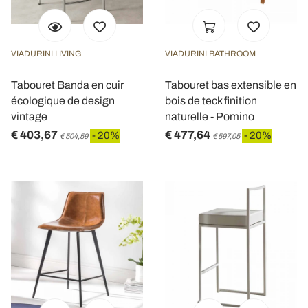
VIADURINI LIVING
VIADURINI BATHROOM
Tabouret Banda en cuir
Tabouret bas extensible en
écologique de design
bois de teck finition
vintage
naturelle - Pomino
€ 403,67
€ 477,64
- 20%
- 20%
€ 504,59
€ 597,05