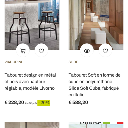
VIADURINI
SLIDE
Tabouret design en métal
Tabouret Soft en forme de
et bois avec hauteur
cube en polyuréthane
réglable, modèle Livorno
Slide Soft Cube, fabriqué
en Italie
€ 228,20
€ 588,20
- 20%
€ 285,25