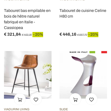
Tabouret bas empilable en
Tabouret de cuisine Celine
bois de hêtre naturel
H80 cm
fabriqué en Italie -
Cassiopea
€ 321,84
€ 446,16
- 20%
- 20%
€ 402,30
€ 557,70
VIADURINI LIVING
SLIDE