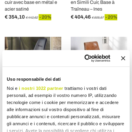
cuir avec base en métal e
en Simili Cuir, Base à
acier satiné
Traîneau – Ines
€ 354,10
€ 404,46
- 20%
- 20%
€ 442,62
€ 505,57
Uso responsabile dei dati
Noi e
i nostri 1022 partner
trattiamo i vostri dati
personali, ad esempio il vostro numero IP, utilizzando
tecnologie come i cookie per memorizzare e accedere
VIADURINI LIVING
VIADURINI LIVING
alle informazioni sul vostro dispositivo al fine di
pubblicare annunci e contenuti personalizzati, misurare
Tabouret Moderne H 80
Tabouret Base à Traîneau,
gli annunci e i contenuti, ricercare il pubblico e sviluppare
cm, Assise en Simili Cuir
Dossier Simili Cuir –
i servizi. Avete la possibilità di scegliere chi utilizza i