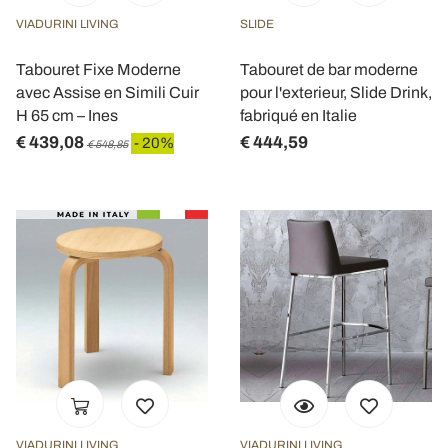
VIADURINI LIVING
SLIDE
Tabouret Fixe Moderne
Tabouret de bar moderne
avec Assise en Simili Cuir
pour l'exterieur, Slide Drink,
H 65 cm – Ines
fabriqué en Italie
€ 439,08
€ 444,59
- 20%
€ 548,85
VIADURINI LIVING
VIADURINI LIVING