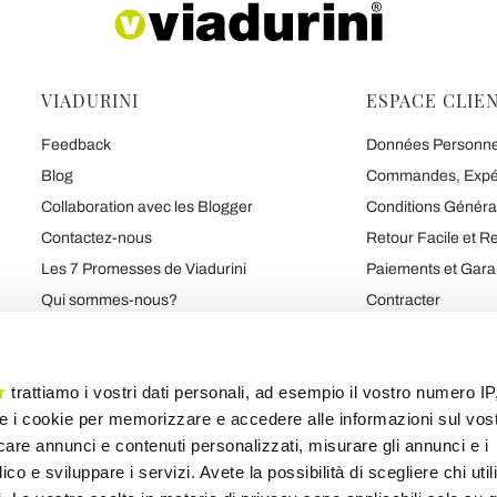
VIADURINI
ESPACE CLIE
Feedback
Données Personnell
Blog
Commandes, Expédi
Collaboration avec les Blogger
Conditions Généra
Contactez-nous
Retour Facile et 
Les 7 Promesses de Viadurini
Paiements et Gara
Qui sommes-nous?
Contracter
C'Est Qu'Ils Disent de Nous
Sécurité et Confide
Marques
r
trattiamo i vostri dati personali, ad esempio il vostro numero IP
e i cookie per memorizzare e accedere alle informazioni sul vos
licare annunci e contenuti personalizzati, misurare gli annunci e i
Carte des produits
Carte des catégories
Carte du blog
Carte variée
ico e sviluppare i servizi. Avete la possibilità di scegliere chi util