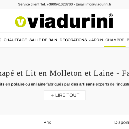
Service client Tél. +390541623760 - Email info@viadurini.fr
S
CHAUFFAGE
SALLE DE BAIN
DÉCORATIONS
JARDIN
CHAMBRE
apé et Lit en Molleton et Laine - Fa
its
en
polaire
ou
en laine
fabriqués par
des artisans
experts de l'indust
LIRE TOUT
Prix
Disponib