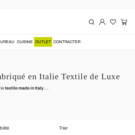
BUREAU
CUISINE
OUTLET
CONTRACTER
briqué en Italie Textile de Luxe
rie
textile made in Italy
....
ilité
Trier