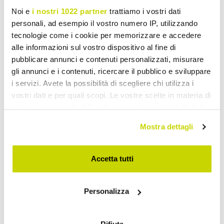
Noi e
i nostri 1022 partner
trattiamo i vostri dati
personali, ad esempio il vostro numero IP, utilizzando
tecnologie come i cookie per memorizzare e accedere
alle informazioni sul vostro dispositivo al fine di
pubblicare annunci e contenuti personalizzati, misurare
gli annunci e i contenuti, ricercare il pubblico e sviluppare
i servizi. Avete la possibilità di scegliere chi utilizza i
vostri dati e per quali scopi. Le vostre scelte in materia di
privacy sono applicabili solo su questa proprietà digitale
in cui avete effettuato le vostre scelte. È possibile
Mostra dettagli
modificare o revocare il proprio consenso in qualsiasi
momento dalla Dichiarazione sui cookie o facendo clic
sull'icona di attivazione della privacy.
Accetta tutti
Offre à durée limitée. Ne la
Con il tuo consenso, vorremmo anche:
Personalizza
raccogliere informazioni sulla tua posizione
ratez pas !
geografica, con un'approssimazione di qualche
metro,
Rifiuta