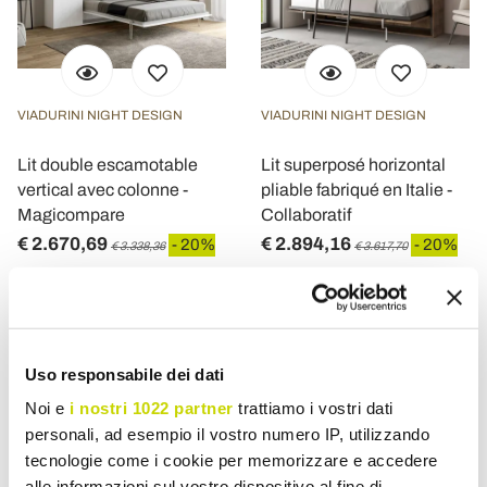
VIADURINI NIGHT DESIGN
VIADURINI NIGHT DESIGN
Lit double escamotable
Lit superposé horizontal
vertical avec colonne -
pliable fabriqué en Italie -
Magicompare
Collaboratif
€ 2.670,69
€ 2.894,16
- 20%
- 20%
€ 3.338,36
€ 3.617,70
Uso responsabile dei dati
Noi e
i nostri 1022 partner
trattiamo i vostri dati
personali, ad esempio il vostro numero IP, utilizzando
tecnologie come i cookie per memorizzare e accedere
alle informazioni sul vostro dispositivo al fine di