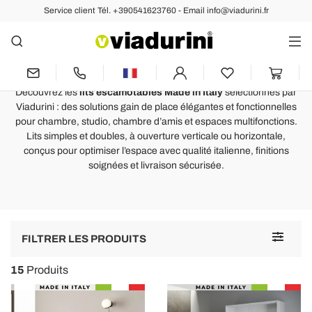
Service client Tél. +390541623760 - Email info@viadurini.fr
CHAMBRE
Lits Escamotables et Lits Gain de
Place Made in Italy
Découvrez les
lits escamotables Made in Italy
sélectionnés par
Viadurini : des solutions gain de place élégantes et fonctionnelles
pour chambre, studio, chambre d’amis et espaces multifonctions.
Lits simples et doubles, à ouverture verticale ou horizontale,
conçus pour optimiser l’espace avec qualité italienne, finitions
soignées et livraison sécurisée.
Toggle
FILTRER LES PRODUITS
navigat
15
Produits