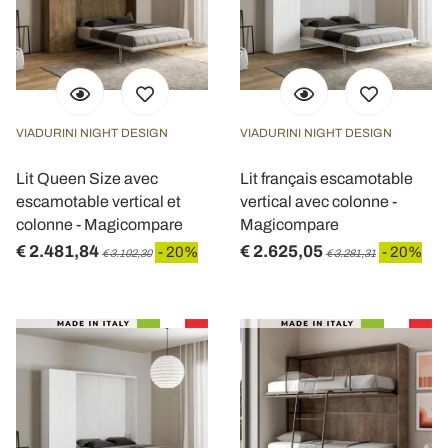
VIADURINI NIGHT DESIGN
VIADURINI NIGHT DESIGN
Lit Queen Size avec
Lit français escamotable
escamotable vertical et
vertical avec colonne -
colonne - Magicompare
Magicompare
€ 2.481,84
€ 2.625,05
- 20%
- 20%
€ 3.102,30
€ 3.281,31