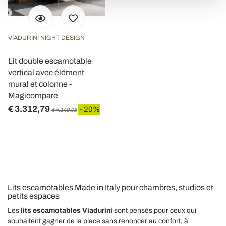
e imposta le tue preferenze nella
sezione dettagli
. Puoi
modificare o ritirare il tuo consenso in qualsiasi momento
dalla Dichiarazione sui cookie.
VIADURINI NIGHT DESIGN
Utilizziamo i cookie per personalizzare contenuti ed
Lit double escamotable
annunci, per fornire funzionalità dei social media e per
vertical avec élément
analizzare il nostro traffico. Condividiamo inoltre
mural et colonne -
informazioni sul modo in cui utilizza il nostro sito con i
Magicompare
nostri partner che si occupano di analisi dei dati web,
€ 3.312,79
- 20%
€ 4.140,98
pubblicità e social media, i quali potrebbero combinarle
con altre informazioni che ha fornito loro o che hanno
raccolto dal suo utilizzo dei loro servizi.
Lits escamotables Made in Italy pour chambres, studios et
petits espaces
Les
lits escamotables Viadurini
sont pensés pour ceux qui
souhaitent gagner de la place sans renoncer au confort, à