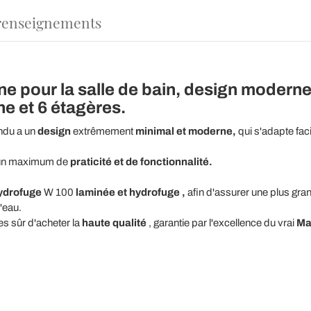
renseignements
e pour la salle de bain, design moderne 
he et 6 étagères.
du a un
design
extrêmement
minimal et moderne,
qui s'adapte fac
t un maximum de
praticité et de fonctionnalité.
ydrofuge
W 100
laminée et
hydrofuge
,
afin d'assurer une plus grand
'eau.
s sûr d'acheter la
haute qualité
, garantie par l'excellence du vrai
Mad