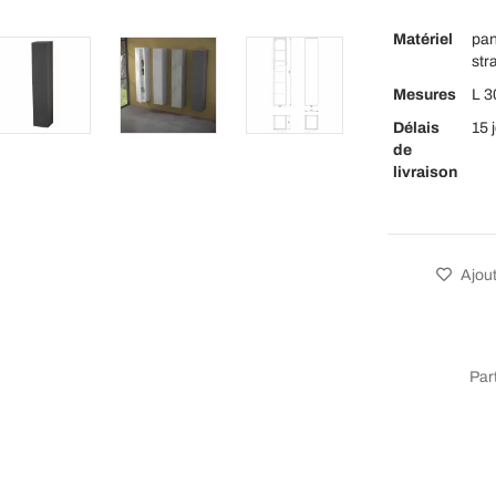
Matériel
pan
str
Mesures
L 3
Délais
15 
de
livraison
Ajout
Par