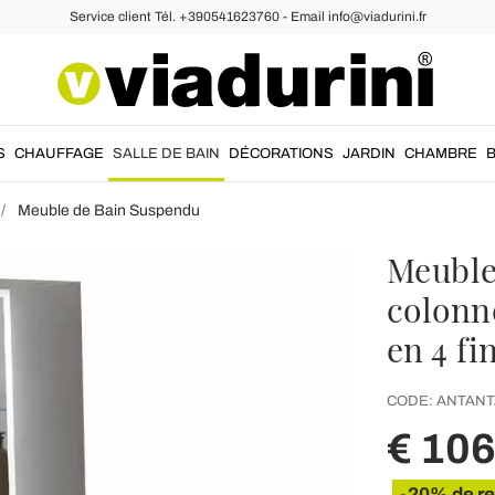
Service client Tél. +390541623760 - Email info@viadurini.fr
S
CHAUFFAGE
SALLE DE BAIN
DÉCORATIONS
JARDIN
CHAMBRE
Meuble de Bain Suspendu
Meuble 
colonne
en 4 fi
CODE:
ANTANT
€ 106
-20% de r