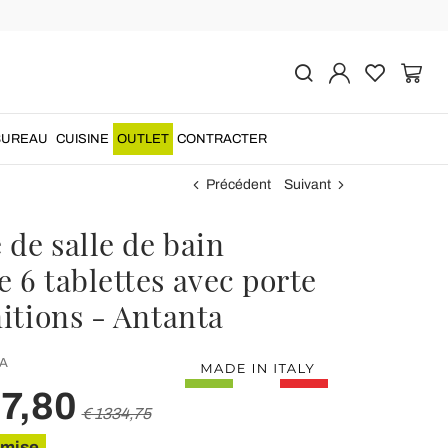
BUREAU
CUISINE
OUTLET
CONTRACTER
Précédent
Suivant
de salle de bain
 6 tablettes avec porte
nitions - Antanta
A
7,80
€ 1334,75
emise