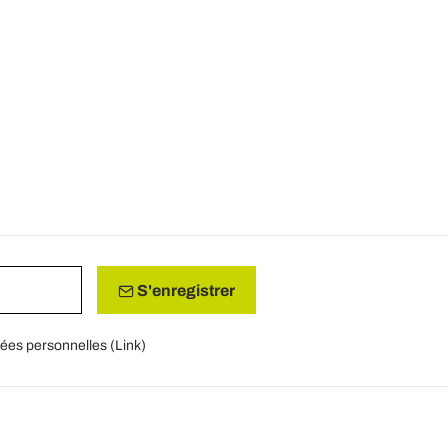
S'enregistrer
nées personnelles (
Link
)