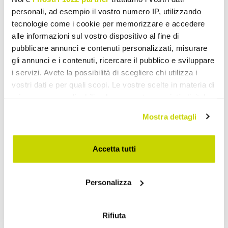
personali, ad esempio il vostro numero IP, utilizzando
tecnologie come i cookie per memorizzare e accedere
alle informazioni sul vostro dispositivo al fine di
pubblicare annunci e contenuti personalizzati, misurare
gli annunci e i contenuti, ricercare il pubblico e sviluppare
i servizi. Avete la possibilità di scegliere chi utilizza i
vostri dati e per quali scopi. Le vostre scelte in materia di
privacy sono applicabili solo su questa proprietà digitale
in cui avete effettuato le vostre scelte. È possibile
Mostra dettagli
modificare o revocare il proprio consenso in qualsiasi
momento dalla Dichiarazione sui cookie o facendo clic
Offre à durée limitée. Ne la
sull'icona di attivazione della privacy.
Accetta tutti
ratez pas !
Con il tuo consenso, vorremmo anche:
Personalizza
raccogliere informazioni sulla tua posizione
geografica, con un'approssimazione di qualche
metro,
Rifiuta
Identificare il tuo dispositivo, scansionandolo