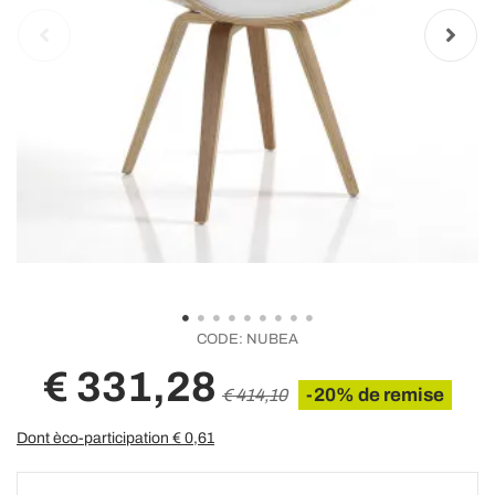
CODE:
NUBEA
€ 331,28
-20% de remise
€ 414,10
Dont èco-participation €
0,61