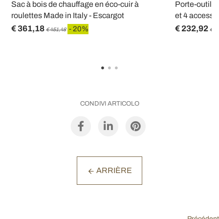
Sac à bois de chauffage en éco-cuir à
Porte-outils 
roulettes Made in Italy - Escargot
et 4 accessoi
€ 361,18
€ 232,92
- 20%
€ 451,48
€ 2
CONDIVI ARTICOLO
ARRIÈRE
Précédent