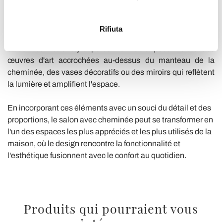
créer une atmosphère. Des lampadaires, des lumières
geografica, con un'approssimazione di qualche
tamisées et des bougies peuvent être placés dans la pièce
metro,
pour ajouter un éclairage doux qui rehausse l'ambiance du
Rifiuta
Identificare il tuo dispositivo, scansionandolo
foyer. Enrichissez l'espace avec des détails qui reflètent la
attivamente alla ricerca di caratteristiche specifiche
saison ou votre style personnel. Cela peut inclure des
(impronte digitali).
œuvres d'art accrochées au-dessus du manteau de la
Approfondisci come vengono elaborati i tuoi dati personali
cheminée, des vases décoratifs ou des miroirs qui reflètent
e imposta le tue preferenze nella
sezione dettagli
. Puoi
la lumière et amplifient l'espace.
modificare o ritirare il tuo consenso in qualsiasi momento
dalla Dichiarazione sui cookie.
En incorporant ces éléments avec un souci du détail et des
proportions, le salon avec cheminée peut se transformer en
Utilizziamo i cookie per personalizzare contenuti ed
l'un des espaces les plus appréciés et les plus utilisés de la
annunci, per fornire funzionalità dei social media e per
maison, où le design rencontre la fonctionnalité et
analizzare il nostro traffico. Condividiamo inoltre
l'esthétique fusionnent avec le confort au quotidien.
informazioni sul modo in cui utilizza il nostro sito con i
nostri partner che si occupano di analisi dei dati web,
pubblicità e social media, i quali potrebbero combinarle
con altre informazioni che ha fornito loro o che hanno
Produits qui pourraient vous
raccolto dal suo utilizzo dei loro servizi.