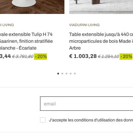
I LIVING
VIADURINI LIVING
vale extensible Tulip H 74
Table extensible jusqu'à 440 
aarinen, finition stratifiée
microparticules de bois Made in
blanche - Écarlate
Arbre
3,44
€ 1.003,28
€ 3.791,80
- 20%
€ 1.254,10
- 20%
J'accepte les conditions d'utilisation des don