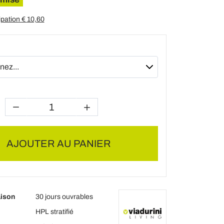
ipation €
10,60
AJOUTER AU PANIER
aison
30 jours ouvrables
HPL stratifié