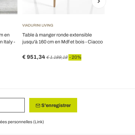
VIADURINI LIVING
VIADURINI LIV
cm en
Table à manger ronde extensible
Table extens
 Italy -
jusqu'à 160 cm en Mdf et bois - Ciacco
anthracite et
Graffo
€ 951,34
€ 1.140,2
€ 1.189,18
- 20%
S'enregistrer
nées personnelles (
Link
)