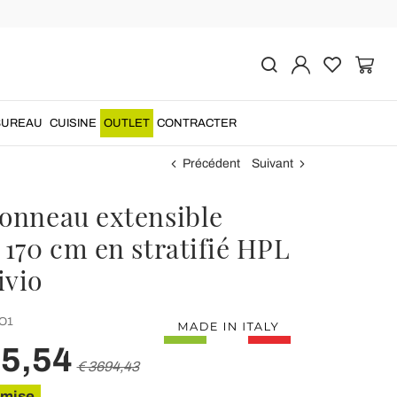
BUREAU
CUISINE
OUTLET
CONTRACTER
Précédent
Suivant
tonneau extensible
 170 cm en stratifié HPL
ivio
O1
55,54
€ 3694,43
emise