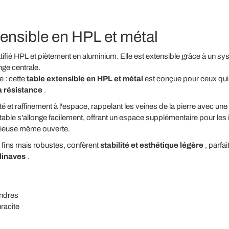
tensible en HPL et métal
ratifié HPL et piètement en aluminium. Elle est extensible grâce à un 
ge centrale.
 : cette
table extensible en HPL et métal
est conçue pour ceux qui
la résistance
.
é et raffinement à l'espace, rappelant les veines de la pierre avec un
 table s'allonge facilement, offrant un espace supplémentaire pour les i
nieuse même ouverte.
 fins mais robustes, confèrent
stabilité et esthétique légère
, parfa
dinaves
.
ondres
racite