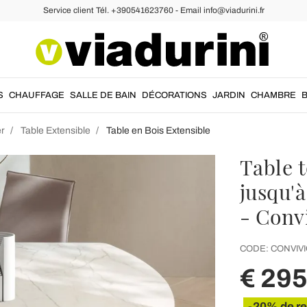
Service client Tél. +390541623760 - Email info@viadurini.fr
S
CHAUFFAGE
SALLE DE BAIN
DÉCORATIONS
JARDIN
CHAMBRE
er
Table Extensible
Table en Bois Extensible
Table 
jusqu'à
- Conv
CODE:
CONVIVI
€ 29
-20% de r