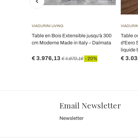
VIADURINI LIVING
VIADURIN
40 cm en fer
Table en Bois Extensible jusqu'à 300
Table o
 en Italie -
cm Moderne Made in Italy – Dalmata
d'Eero S
liquide 
€ 3.976,13
€ 3.03
 20%
€ 4.970,16
- 20%
Email Newsletter
Newsletter