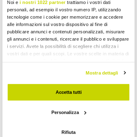
Noi e
i nostri 1022 partner
trattiamo i vostri dati
personali, ad esempio il vostro numero IP, utilizzando
tecnologie come i cookie per memorizzare e accedere
alle informazioni sul vostro dispositivo al fine di
pubblicare annunci e contenuti personalizzati, misurare
gli annunci e i contenuti, ricercare il pubblico e sviluppare
i servizi. Avete la possibilità di scegliere chi utilizza i
vostri dati e per quali scopi. Le vostre scelte in materia di
privacy sono applicabili solo su questa proprietà digitale
in cui avete effettuato le vostre scelte. È possibile
Mostra dettagli
modificare o revocare il proprio consenso in qualsiasi
momento dalla Dichiarazione sui cookie o facendo clic
Offre à durée limitée. Ne la
sull'icona di attivazione della privacy.
Accetta tutti
ratez pas !
Con il tuo consenso, vorremmo anche:
Personalizza
raccogliere informazioni sulla tua posizione
geografica, con un'approssimazione di qualche
metro,
Rifiuta
Identificare il tuo dispositivo, scansionandolo