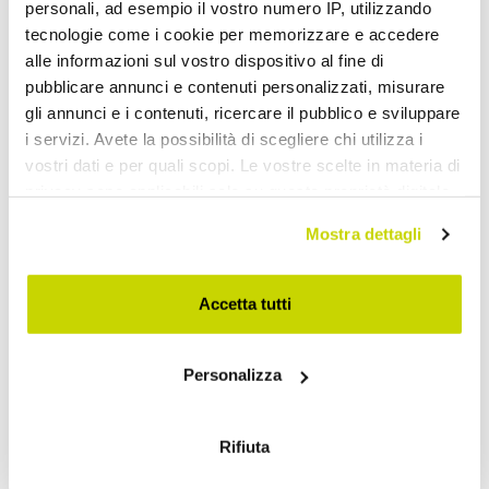
personali, ad esempio il vostro numero IP, utilizzando
tecnologie come i cookie per memorizzare e accedere
alle informazioni sul vostro dispositivo al fine di
pubblicare annunci e contenuti personalizzati, misurare
gli annunci e i contenuti, ricercare il pubblico e sviluppare
i servizi. Avete la possibilità di scegliere chi utilizza i
vostri dati e per quali scopi. Le vostre scelte in materia di
privacy sono applicabili solo su questa proprietà digitale
in cui avete effettuato le vostre scelte. È possibile
Mostra dettagli
modificare o revocare il proprio consenso in qualsiasi
momento dalla Dichiarazione sui cookie o facendo clic
sull'icona di attivazione della privacy.
Offre à durée limitée. Ne la
Accetta tutti
ratez pas !
Con il tuo consenso, vorremmo anche:
Personalizza
raccogliere informazioni sulla tua posizione
geografica, con un'approssimazione di qualche
metro,
Rifiuta
Identificare il tuo dispositivo, scansionandolo
attivamente alla ricerca di caratteristiche specifiche