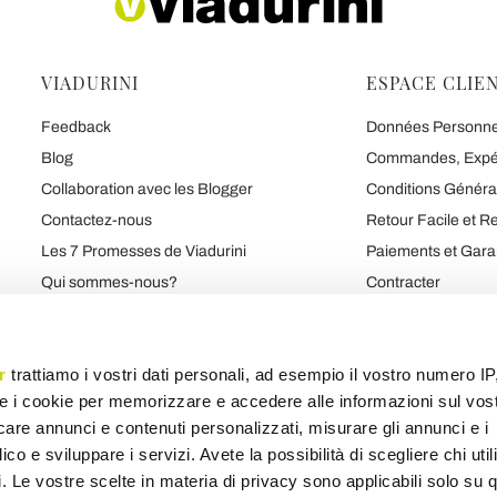
VIADURINI
ESPACE CLIE
Feedback
Données Personnell
Blog
Commandes, Expédi
Collaboration avec les Blogger
Conditions Généra
Contactez-nous
Retour Facile et 
Les 7 Promesses de Viadurini
Paiements et Gara
Qui sommes-nous?
Contracter
C'Est Qu'Ils Disent de Nous
Sécurité et Confide
Marques
r
trattiamo i vostri dati personali, ad esempio il vostro numero IP
e i cookie per memorizzare e accedere alle informazioni sul vos
licare annunci e contenuti personalizzati, misurare gli annunci e i
Carte des produits
Carte des catégories
Carte du blog
Carte variée
ico e sviluppare i servizi. Avete la possibilità di scegliere chi util
pi. Le vostre scelte in materia di privacy sono applicabili solo su 