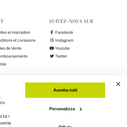
NT
SUIVEZ-NOUS SUR
es et Inscription
Facebook
tions et Livraisons
Instagram
les de Vente
Youtube
Remboursements
Twitter
ntie
ntialité
Accetta tutti
,
tro
Personalizza
izza i
questa