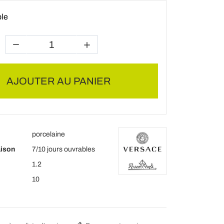
ble
AJOUTER AU PANIER
porcelaine
aison
7/10 jours ouvrables
1.2
10