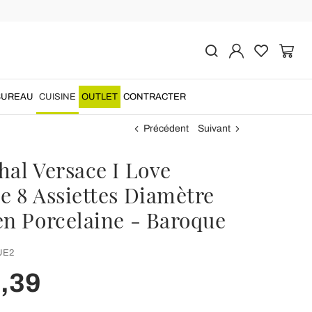
BUREAU
CUISINE
OUTLET
CONTRACTER
Précédent
Suivant
hal Versace I Love
e 8 Assiettes Diamètre
en Porcelaine - Baroque
UE2
,39