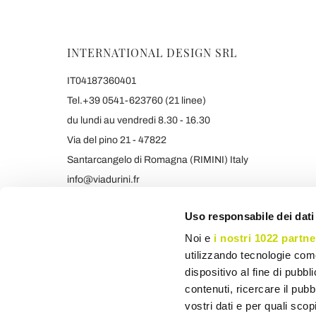
INTERNATIONAL DESIGN SRL
IT04187360401
Tel.+39 0541-623760 (21 linee)
du lundi au vendredi 8.30 - 16.30
Via del pino 21 - 47822
Santarcangelo di Romagna (RIMINI) Italy
info@viadurini.fr
+390541623760 WHATSAPP
Uso responsabile dei dati
Tous les prix incluent la TVA
Noi e
i nostri 1022 partne
utilizzando tecnologie com
dispositivo al fine di pubb
contenuti, ricercare il pubbl
vostri dati e per quali sco