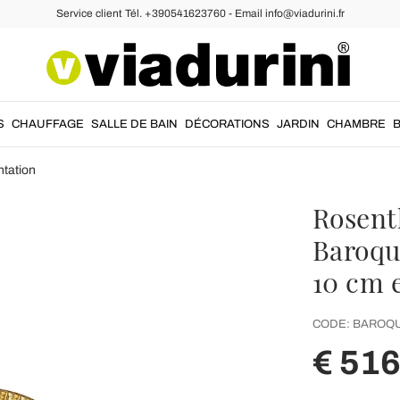
Service client Tél. +390541623760 - Email info@viadurini.fr
S
CHAUFFAGE
SALLE DE BAIN
DÉCORATIONS
JARDIN
CHAMBRE
ntation
Rosent
Baroqu
10 cm 
CODE:
BAROQ
€ 516