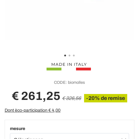
CODE:
biomolles
€ 261,25
-20% de remise
€ 326,56
Dont èco-participation €
4,00
mesure