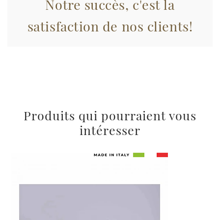
Notre succès, c'est la
pubblicità e social media, i quali potrebbero combinarle
satisfaction de nos clients!
con altre informazioni che ha fornito loro o che hanno
raccolto dal suo utilizzo dei loro servizi.
Produits qui pourraient vous
intéresser