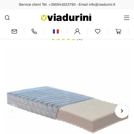
Service client Tél. +390541623760 - Email info@viadurini.fr
Arrière
Précédent
Suivant
Matelas simple avec ressorts ensachés
anti-acariens Bio Molle
(0)