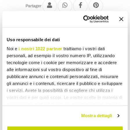
Partager
Matelas une Personne
Uso responsabile dei dati
Noi e
i nostri 1022 partner
trattiamo i vostri dati
personali, ad esempio il vostro numero IP, utilizzando
tecnologie come i cookie per memorizzare e accedere
alle informazioni sul vostro dispositivo al fine di
pubblicare annunci e contenuti personalizzati, misurare
gli annunci e i contenuti, ricercare il pubblico e sviluppare
i servizi. Avete la possibilità di scegliere chi utilizza i
vostri dati e per quali scopi. Le vostre scelte in materia di
privacy sono applicabili solo su questa proprietà digitale
in cui avete effettuato le vostre scelte. È possibile
Mostra dettagli
modificare o revocare il proprio consenso in qualsiasi
momento dalla Dichiarazione sui cookie o facendo clic