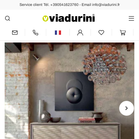
Service client Tél. +390541623760 - Email info@viadurini.fr
Arrière
Précédent
Suivant
Placard de design moderne en bois
massif, L192 x P50 cm, Teresa