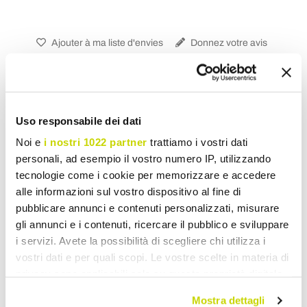
Ajouter à ma liste d'envies
Donnez votre avis
Imprimer
Partager
Uso responsabile dei dati
Noi e
i nostri 1022 partner
trattiamo i vostri dati
personali, ad esempio il vostro numero IP, utilizzando
Placards
tecnologie come i cookie per memorizzare e accedere
alle informazioni sul vostro dispositivo al fine di
pubblicare annunci e contenuti personalizzati, misurare
gli annunci e i contenuti, ricercare il pubblico e sviluppare
i servizi. Avete la possibilità di scegliere chi utilizza i
vostri dati e per quali scopi. Le vostre scelte in materia di
privacy sono applicabili solo su questa proprietà digitale
in cui avete effettuato le vostre scelte. È possibile
Mostra dettagli
modificare o revocare il proprio consenso in qualsiasi