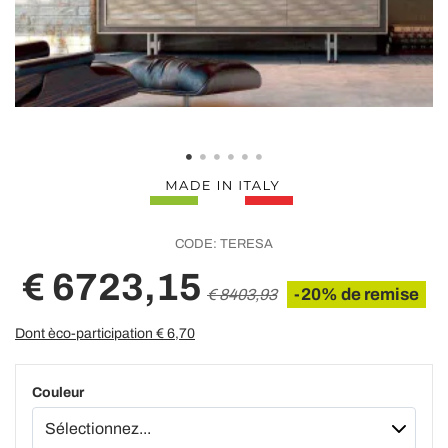
CODE:
TERESA
€ 6723,15
-20% de remise
€ 8403,93
Dont èco-participation €
6,70
Couleur