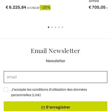
Shiva
€ 6.225,84
€ 705,05
- 20%
€ 7.782,30
€ 8
Email Newsletter
Newsletter
J'accepte les conditions d'utilisation des données
personnelles (
Link
)
S'enregistrer