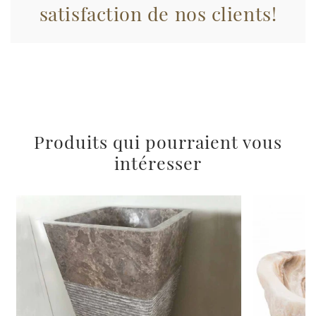
satisfaction de nos clients!
raccolto dal suo utilizzo dei loro servizi.
Produits qui pourraient vous
intéresser