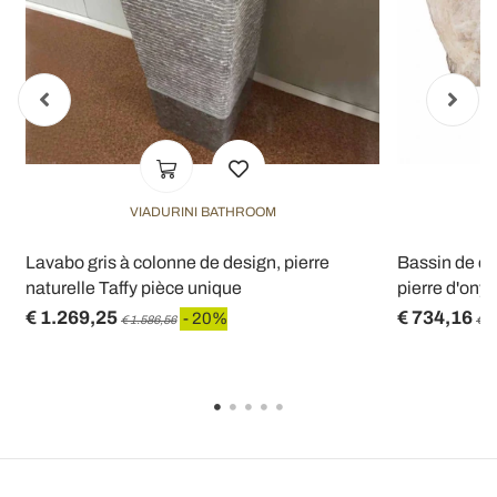
VIADURINI BATHROOM
Lavabo gris à colonne de design, pierre
Bassin de co
naturelle Taffy pièce unique
pierre d'onyx
€ 1.269,25
€ 734,16
- 20%
€ 1.586,56
€ 9