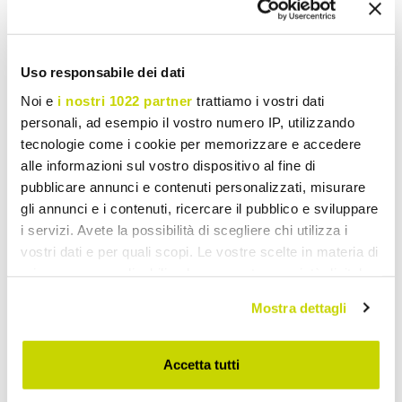
Vasques à Poser Pierre
Uso responsabile dei dati
Noi e
i nostri 1022 partner
trattiamo i vostri dati
personali, ad esempio il vostro numero IP, utilizzando
tecnologie come i cookie per memorizzare e accedere
alle informazioni sul vostro dispositivo al fine di
pubblicare annunci e contenuti personalizzati, misurare
gli annunci e i contenuti, ricercare il pubblico e sviluppare
i servizi. Avete la possibilità di scegliere chi utilizza i
vostri dati e per quali scopi. Le vostre scelte in materia di
privacy sono applicabili solo su questa proprietà digitale
in cui avete effettuato le vostre scelte. È possibile
Mostra dettagli
modificare o revocare il proprio consenso in qualsiasi
momento dalla Dichiarazione sui cookie o facendo clic
sull'icona di attivazione della privacy.
Accetta tutti
Con il tuo consenso, vorremmo anche: