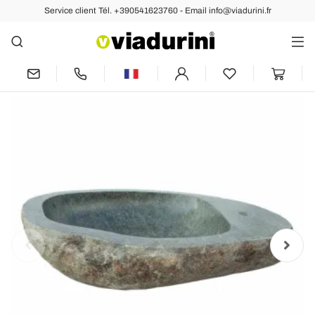
Service client Tél. +390541623760 - Email info@viadurini.fr
Arrière
Précédent
Suivant
Vasque en pierre naturelle avec trou de
robinetterie Kai