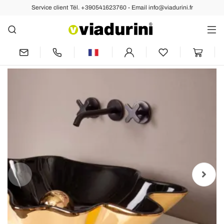
Service client Tél. +390541623760 - Email info@viadurini.fr
Arrière
Précédent
Suivant
Lavabo de design d'appui céramique
noir et or, fait en Italie Rayan