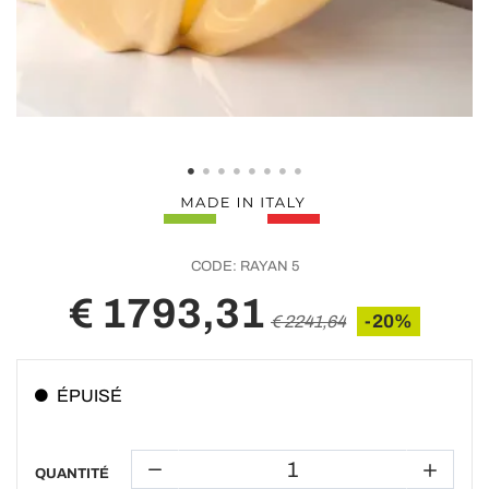
CODE:
RAYAN 5
€ 1793,31
-20%
€ 2241,64
ÉPUISÉ
QUANTITÉ