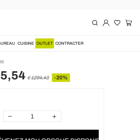
Précédent
Suivant
 colonne pyramidal en
 naturelle beige modèle
BUREAU
CUISINE
OUTLET
CONTRACTER
BE
35,54
-20%
€ 1294,43