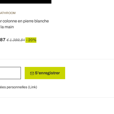
 BATHROOM
r colonne en pierre blanche
à la main
,87
€ 1.389,84
- 20%
S'enregistrer
nées personnelles (
Link
)