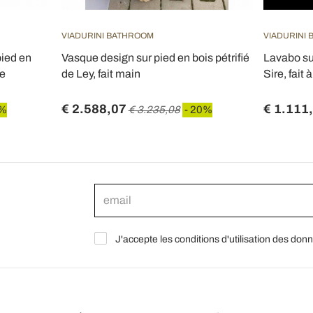
VIADURINI BATHROOM
VIADURINI
pied en
Vasque design sur pied en bois pétrifié
Lavabo su
me
de Ley, fait main
Sire, fait 
€ 2.588,07
€ 1.111
0%
€ 3.235,08
- 20%
J'accepte les conditions d'utilisation des don