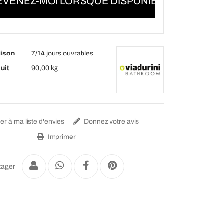
VENEZ-MOI LORSQUE DISPONIBLE
aison
7/14 jours ouvrables
uit
90,00 kg
er à ma liste d'envies
Donnez votre avis
Imprimer
tager