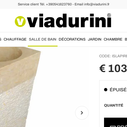
Service client Tél. +390541623760 - Email info@viadurini.fr
s en Pierre Naturelle
Lavabos sur colonne
Lavabo
pierre
Nias
S
CHAUFFAGE
SALLE DE BAIN
DÉCORATIONS
JARDIN
CHAMBRE
CODE:
ISLAPIR
€ 10
ÉPUISÉ
QUANTITÉ