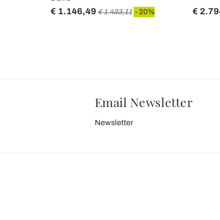
€ 1.146,49
€ 2.79
0%
€ 1.433,11
- 20%
Email Newsletter
Newsletter