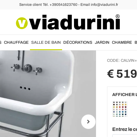
Service client Tél. +390541623760 - Email info@viadurini.fr
o Vintage
Lavabo
vasque 
Calvin
S
CHAUFFAGE
SALLE DE BAIN
DÉCORATIONS
JARDIN
CHAMBRE
CODE:
CALVIN+
€ 51
AFFICHER 
Entrez le c