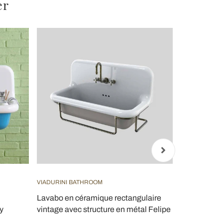
er
VIADURINI BATHROOM
VIADURINI B
Lavabo en céramique rectangulaire
Console de 
y
vintage avec structure en métal Felipe
céramique v
in Italy - Pa