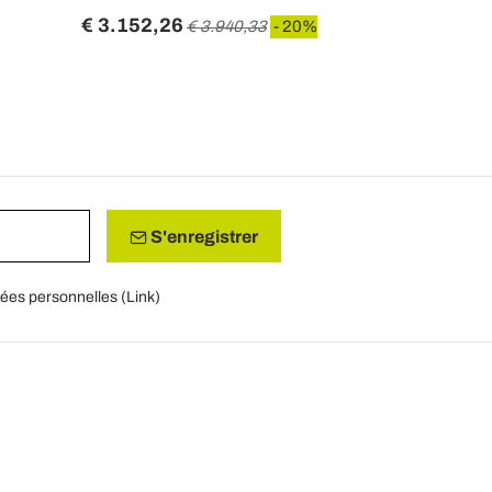
€ 3.152,26
€ 933,25
€ 3.940,33
- 20%
Prix précéden
S'enregistrer
nées personnelles (
Link
)