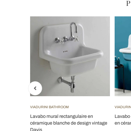
P
VIADURINI BATHROOM
VIADURI
 en
Lavabo mural rectangulaire en
Lavabo 
lonna, Made
céramique blanche de design vintage
en céra
Davis