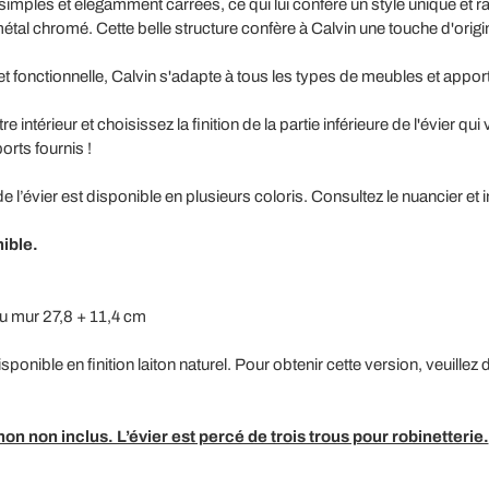
simples et élégamment carrées, ce qui lui confère un style unique et ra
métal chromé. Cette belle structure confère à Calvin une touche d'origi
 fonctionnelle, Calvin s'adapte à tous les types de meubles et apport
intérieur et choisissez la finition de la partie inférieure de l'évier qui
orts fournis !
e de l’évier est disponible en plusieurs coloris. Consultez le nuancier e
ible.
u mur 27,8 + 11,4 cm
ponible en finition laiton naturel. Pour obtenir cette version, veuillez
n non inclus. L’évier est percé de trois trous pour robinetterie.