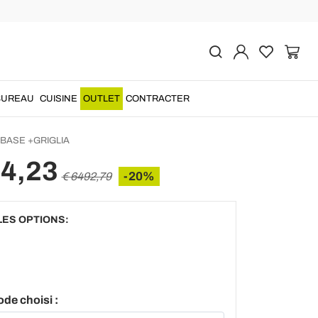
Suivant
 céramique double
à poser sur structure
BUREAU
CUISINE
OUTLET
CONTRACTER
BASE +GRIGLIA
94,23
-20%
€ 6492,79
LES OPTIONS:
ode choisi :