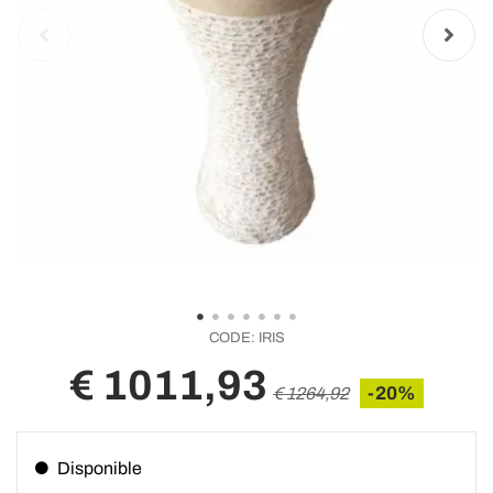
CODE:
IRIS
€ 1011,93
-20%
€ 1264,92
Disponible