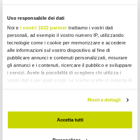
Lavabos sur colonne
Uso responsabile dei dati
Noi e
i nostri 1022 partner
trattiamo i vostri dati
personali, ad esempio il vostro numero IP, utilizzando
tecnologie come i cookie per memorizzare e accedere
alle informazioni sul vostro dispositivo al fine di
pubblicare annunci e contenuti personalizzati, misurare
gli annunci e i contenuti, ricercare il pubblico e sviluppare
i servizi. Avete la possibilità di scegliere chi utilizza i
vostri dati e per quali scopi. Le vostre scelte in materia di
privacy sono applicabili solo su questa proprietà digitale
in cui avete effettuato le vostre scelte. È possibile
Mostra dettagli
modificare o revocare il proprio consenso in qualsiasi
momento dalla Dichiarazione sui cookie o facendo clic
sull'icona di attivazione della privacy.
Accetta tutti
Con il tuo consenso, vorremmo anche: