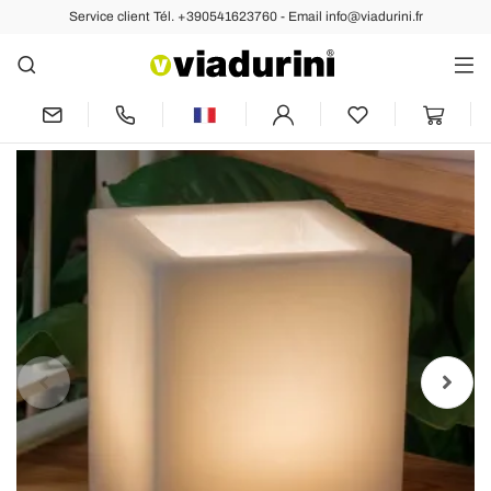
Service client Tél. +390541623760 - Email info@viadurini.fr
Arrière
Suivant
Lanterne en cire parfumée Effet rayé
avec bougie Made in Italy - Famme