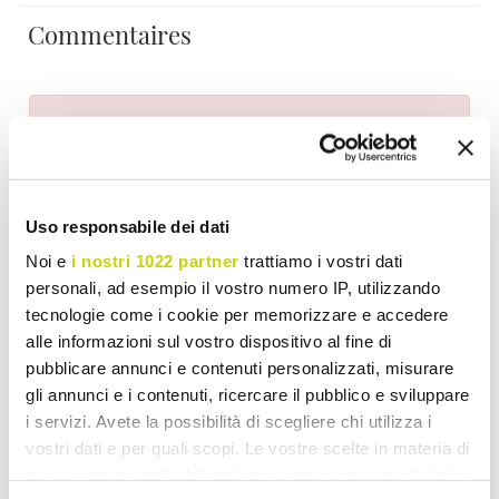
Commentaires
Pour écrire un commentaire, vous devez vous
identifier
.
Uso responsabile dei dati
Noi e
i nostri 1022 partner
trattiamo i vostri dati
personali, ad esempio il vostro numero IP, utilizzando
Ajouter à ma liste d'envies
Donnez votre avis
tecnologie come i cookie per memorizzare e accedere
Imprimer
alle informazioni sul vostro dispositivo al fine di
pubblicare annunci e contenuti personalizzati, misurare
gli annunci e i contenuti, ricercare il pubblico e sviluppare
Partager
i servizi. Avete la possibilità di scegliere chi utilizza i
vostri dati e per quali scopi. Le vostre scelte in materia di
privacy sono applicabili solo su questa proprietà digitale
Bougies Parfumées