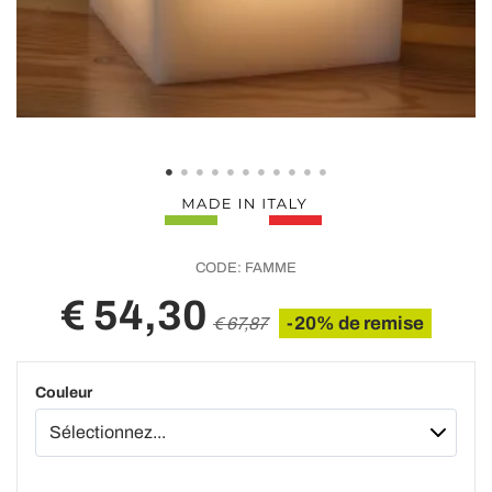
CODE:
FAMME
€ 54,30
-20% de remise
€ 67,87
Couleur