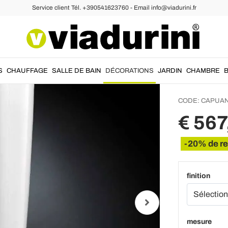
Service client Tél. +390541623760 - Email info@viadurini.fr
Grand 
Intéri
Made i
S
CHAUFFAGE
SALLE DE BAIN
DÉCORATIONS
JARDIN
CHAMBRE
CODE:
CAPUA
€ 567
-20% de r
finition
mesure