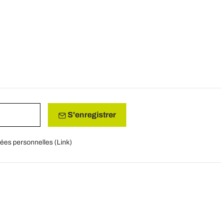
S'enregistrer
nées personnelles (
Link
)