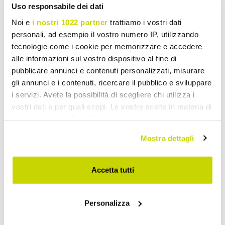
Uso responsabile dei dati
Noi e
i nostri 1022 partner
trattiamo i vostri dati
personali, ad esempio il vostro numero IP, utilizzando
tecnologie come i cookie per memorizzare e accedere
alle informazioni sul vostro dispositivo al fine di
pubblicare annunci e contenuti personalizzati, misurare
gli annunci e i contenuti, ricercare il pubblico e sviluppare
i servizi. Avete la possibilità di scegliere chi utilizza i
vostri dati e per quali scopi. Le vostre scelte in materia di
privacy sono applicabili solo su questa proprietà digitale
in cui avete effettuato le vostre scelte. È possibile
Mostra dettagli
modificare o revocare il proprio consenso in qualsiasi
momento dalla Dichiarazione sui cookie o facendo clic
sull'icona di attivazione della privacy.
Accetta tutti
Con il tuo consenso, vorremmo anche:
Personalizza
raccogliere informazioni sulla tua posizione
geografica, con un'approssimazione di qualche