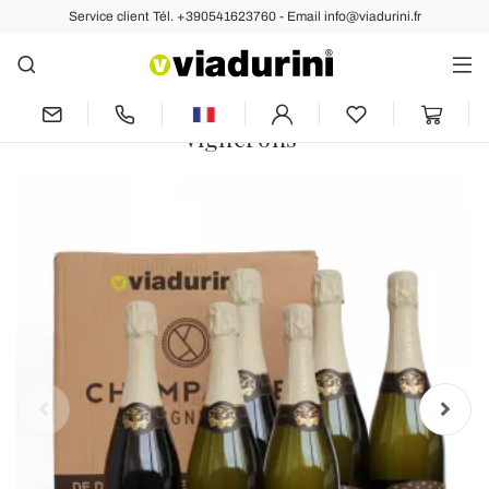
Service client Tél. +390541623760 - Email info@viadurini.fr
Arrière
Suivant
Cuvée de Champagne exclusive
Viadurini 6 bouteilles "Champagne de
Vignerons"