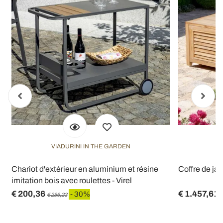
VIADURINI IN THE GARDEN
V
Chariot d'extérieur en aluminium et résine
Coffre de jar
imitation bois avec roulettes - Virel
€ 200,36
€ 1.457,61
- 30%
€ 286,23
€