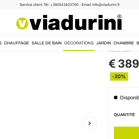
Service client Tél. +390541623760 - Email info@viadurini.fr
anteaux sur Pied
Cintre 
PMMA f
S
CHAUFFAGE
SALLE DE BAIN
DÉCORATIONS
JARDIN
CHAMBRE
CODE:
LILO
€ 389
-20%
Disponi
QUANTITÉ