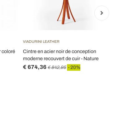
VIADURINI LEATHER
VIADURINI LIV
 coloré
Cintre en acier noir de conception
Cintre de pl
moderne recouvert de cuir - Nature
transparent 
€ 674,36
€ 406,82
€ 842,95
- 20%