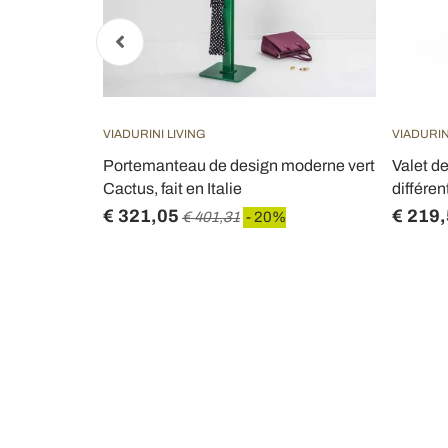
VIADURINI LIVING
VIADURI
iglas
Portemanteau de design moderne vert
Valet de
libi
Cactus, fait en Italie
différe
€ 321,05
€ 219
€ 401,31
- 20%