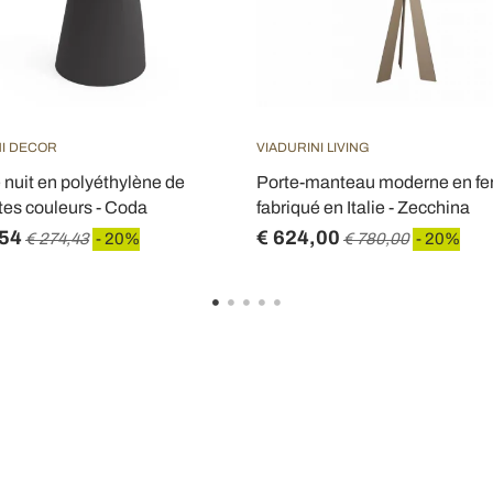
NI DECOR
VIADURINI LIVING
 nuit en polyéthylène de
Porte-manteau moderne en fer
ntes couleurs - Coda
fabriqué en Italie - Zecchina
,54
€ 624,00
€ 274,43
- 20%
€ 780,00
- 20%