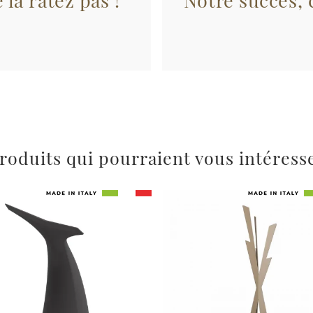
 la ratez pas !
Notre succès, c
roduits qui pourraient vous intéress