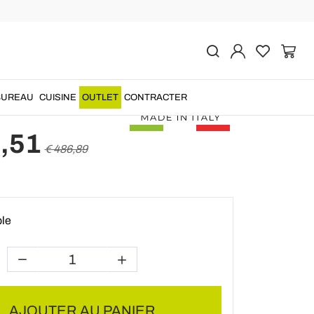
Précédent
Suivant
en cristal acrylique pur
abriqué en Italie - Lilo
BUREAU
CUISINE
OUTLET
CONTRACTER
,51
€ 486,89
ble
AJOUTER AU PANIER