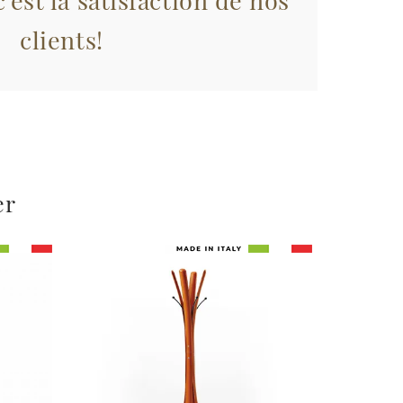
'est la satisfaction de nos
clients!
er