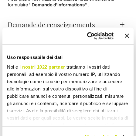
formulaire "
Demande d'informations"
.
Demande de renseignements
Commentaires
Uso responsabile dei dati
Pour écrire un commentaire, vous devez vous
Noi e
i nostri 1022 partner
trattiamo i vostri dati
identifier
.
personali, ad esempio il vostro numero IP, utilizzando
tecnologie come i cookie per memorizzare e accedere
alle informazioni sul vostro dispositivo al fine di
pubblicare annunci e contenuti personalizzati, misurare
gli annunci e i contenuti, ricercare il pubblico e sviluppare
i servizi. Avete la possibilità di scegliere chi utilizza i
Ajouter à ma liste d'envies
Donnez votre avis
vostri dati e per quali scopi. Le vostre scelte in materia di
Imprimer
privacy sono applicabili solo su questa proprietà digitale
in cui avete effettuato le vostre scelte. È possibile