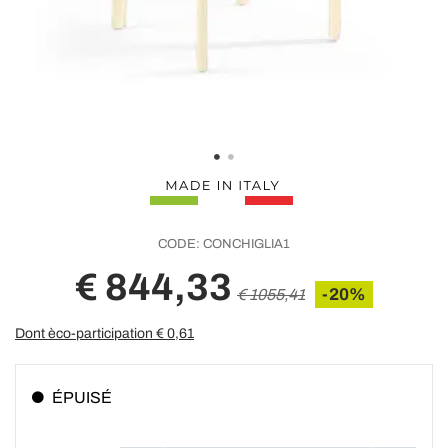
CODE:
CONCHIGLIA1
€ 844,33
-20%
€ 1055,41
Dont èco-participation €
0,61
ÉPUISÉ