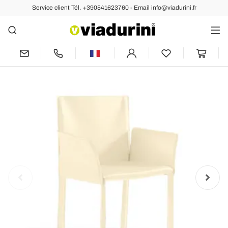
Service client Tél. +390541623760 - Email info@viadurini.fr
Arrière
Précédent
Suivant
Chaise avec accoudoirs recouverte de
cuir ivoire fabriquée en Italie - Coquille