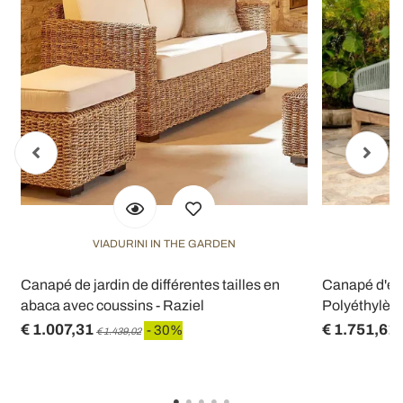
VIADURINI IN THE GARDEN
V
r
Canapé de jardin de différentes tailles en
Canapé d'ext
abaca avec coussins - Raziel
Polyéthylène
€ 1.007,31
€ 1.751,61
- 30%
€ 1.439,02