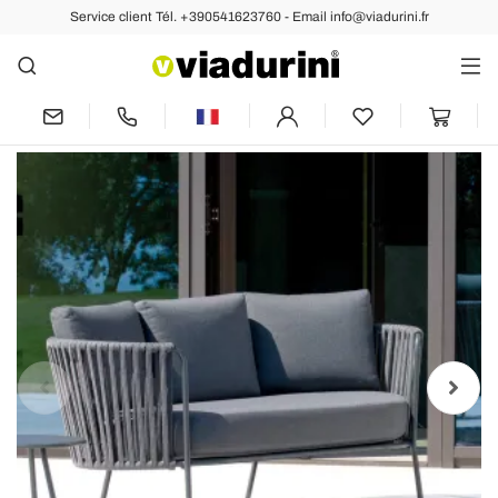
Service client Tél. +390541623760 - Email info@viadurini.fr
Arrière
Précédent
Suivant
Canapé de jardin en acier inoxydable et
dossier en corde - Luxura