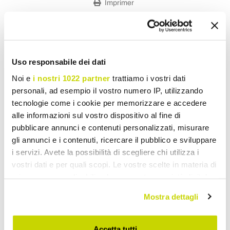
Imprimer
Partager
Uso responsabile dei dati
Canapés de Jardin
Noi e
i nostri 1022 partner
trattiamo i vostri dati
personali, ad esempio il vostro numero IP, utilizzando
tecnologie come i cookie per memorizzare e accedere
alle informazioni sul vostro dispositivo al fine di
pubblicare annunci e contenuti personalizzati, misurare
gli annunci e i contenuti, ricercare il pubblico e sviluppare
i servizi. Avete la possibilità di scegliere chi utilizza i
vostri dati e per quali scopi. Le vostre scelte in materia di
privacy sono applicabili solo su questa proprietà digitale
in cui avete effettuato le vostre scelte. È possibile
Mostra dettagli
modificare o revocare il proprio consenso in qualsiasi
momento dalla Dichiarazione sui cookie o facendo clic
sull'icona di attivazione della privacy.
Accetta tutti