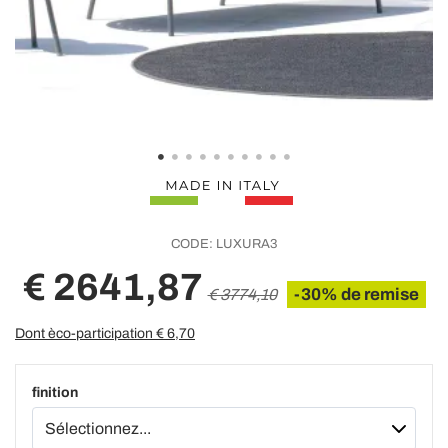
CODE:
LUXURA3
€ 2641,87
-30% de remise
€ 3774,10
Dont èco-participation €
6,70
finition