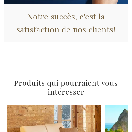
pubblicità e social media, i quali potrebbero combinarle
con altre informazioni che ha fornito loro o che hanno
Notre succès, c'est la
raccolto dal suo utilizzo dei loro servizi.
satisfaction de nos clients!
Produits qui pourraient vous
intéresser