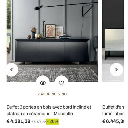
VIADURINI LIVING
Buffet 3 portes en bois avec bord incliné et
Buffet d'ent
plateau en céramique - Mondolfo
fumé fabriqué
€ 4.381,38
€ 6.445,38
- 20%
€ 5.476,72