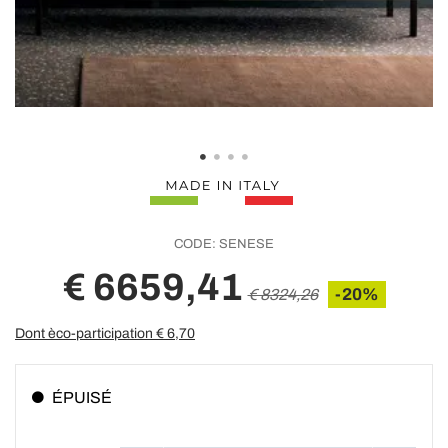
CODE:
SENESE
€ 6659,41
-20%
€ 8324,26
Dont èco-participation €
6,70
ÉPUISÉ