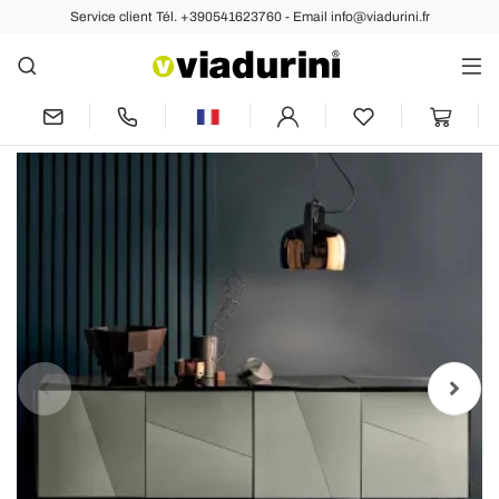
Service client Tél. +390541623760 - Email info@viadurini.fr
Arrière
Précédent
Suivant
Buffet de salon en bois noir mat et
verre, luxe fabriqué en Italie - Senese