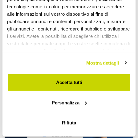
tecnologie come i cookie per memorizzare e accedere
alle informazioni sul vostro dispositivo al fine di
pubblicare annunci e contenuti personalizzati, misurare
gli annunci e i contenuti, ricercare il pubblico e sviluppare
i servizi. Avete la possibilità di scegliere chi utilizza i
vostri dati e per quali scopi. Le vostre scelte in materia di
privacy sono applicabili solo su questa proprietà digitale
in cui avete effettuato le vostre scelte. È possibile
Offre à durée limitée. Ne la
Mostra dettagli
modificare o revocare il proprio consenso in qualsiasi
ratez pas !
momento dalla Dichiarazione sui cookie o facendo clic
sull'icona di attivazione della privacy.
Accetta tutti
Con il tuo consenso, vorremmo anche:
Personalizza
raccogliere informazioni sulla tua posizione
geografica, con un'approssimazione di qualche
metro,
Rifiuta
Identificare il tuo dispositivo, scansionandolo
attivamente alla ricerca di caratteristiche specifiche