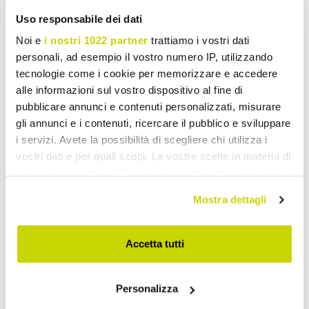
Uso responsabile dei dati
Noi e
i nostri 1022 partner
trattiamo i vostri dati
personali, ad esempio il vostro numero IP, utilizzando
tecnologie come i cookie per memorizzare e accedere
alle informazioni sul vostro dispositivo al fine di
pubblicare annunci e contenuti personalizzati, misurare
gli annunci e i contenuti, ricercare il pubblico e sviluppare
i servizi. Avete la possibilità di scegliere chi utilizza i
vostri dati e per quali scopi. Le vostre scelte in materia di
privacy sono applicabili solo su questa proprietà digitale
in cui avete effettuato le vostre scelte. È possibile
Mostra dettagli
modificare o revocare il proprio consenso in qualsiasi
momento dalla Dichiarazione sui cookie o facendo clic
sull'icona di attivazione della privacy.
Accetta tutti
Offre à durée limitée. Ne la
Con il tuo consenso, vorremmo anche:
ratez pas !
Personalizza
raccogliere informazioni sulla tua posizione
geografica, con un'approssimazione di qualche