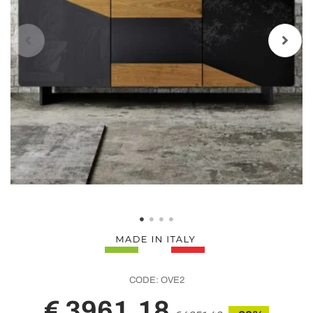
CODE:
OVE2
€ 3961,18