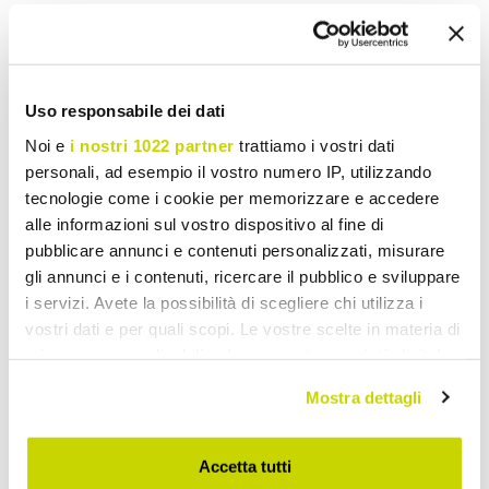
Pour écrire un commentaire, vous devez vous
identifier
.
Uso responsabile dei dati
Noi e
i nostri 1022 partner
trattiamo i vostri dati
personali, ad esempio il vostro numero IP, utilizzando
tecnologie come i cookie per memorizzare e accedere
Ajouter à ma liste d'envies
Donnez votre avis
alle informazioni sul vostro dispositivo al fine di
Imprimer
pubblicare annunci e contenuti personalizzati, misurare
gli annunci e i contenuti, ricercare il pubblico e sviluppare
i servizi. Avete la possibilità di scegliere chi utilizza i
Partager
vostri dati e per quali scopi. Le vostre scelte in materia di
privacy sono applicabili solo su questa proprietà digitale
in cui avete effettuato le vostre scelte. È possibile
Mostra dettagli
Bougies Parfumées
modificare o revocare il proprio consenso in qualsiasi
momento dalla Dichiarazione sui cookie o facendo clic
sull'icona di attivazione della privacy.
Accetta tutti