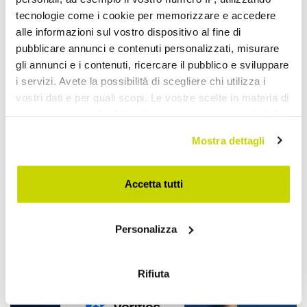
tecnologie come i cookie per memorizzare e accedere
alle informazioni sul vostro dispositivo al fine di
pubblicare annunci e contenuti personalizzati, misurare
gli annunci e i contenuti, ricercare il pubblico e sviluppare
i servizi. Avete la possibilità di scegliere chi utilizza i
vostri dati e per quali scopi. Le vostre scelte in materia di
privacy sono applicabili solo su questa proprietà digitale
in cui avete effettuato le vostre scelte. È possibile
Offre à durée limitée. Ne la
Mostra dettagli
modificare o revocare il proprio consenso in qualsiasi
momento dalla Dichiarazione sui cookie o facendo clic
ratez pas !
sull'icona di attivazione della privacy.
Accetta tutti
Con il tuo consenso, vorremmo anche:
Personalizza
raccogliere informazioni sulla tua posizione
geografica, con un'approssimazione di qualche
metro,
Rifiuta
Identificare il tuo dispositivo, scansionandolo
attivamente alla ricerca di caratteristiche specifiche