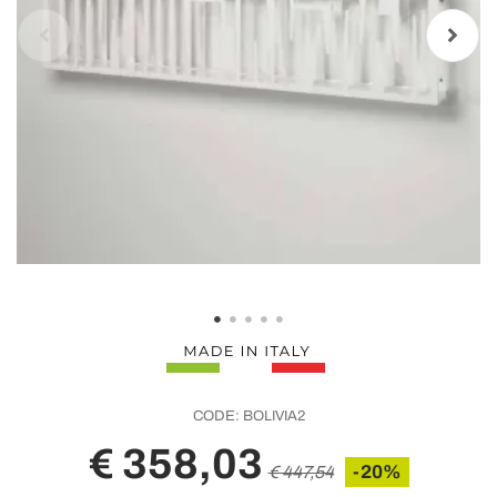
CODE:
BOLIVIA2
€ 358,03
-20%
€ 447,54