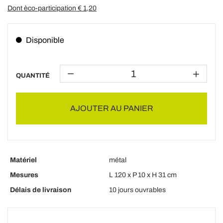
Dont èco-participation €
1,20
Disponible
QUANTITÉ
AJOUTER AU PANIER
Matériel
métal
Mesures
L 120 x P 10 x H 31 cm
Délais de livraison
10 jours ouvrables