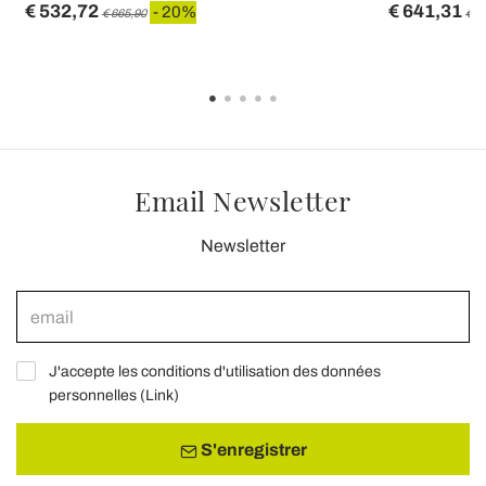
€ 532,72
€ 641,31
- 20%
€ 665,90
€ 8
Email Newsletter
Newsletter
J'accepte les conditions d'utilisation des données
personnelles (
Link
)
S'enregistrer