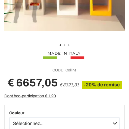
CODE:
Collins
€ 6657,05
-20% de remise
€ 8321,31
Dont èco-participation €
1,20
Couleur