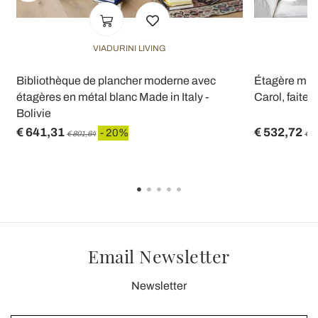
VIADURINI LIVING
Bibliothèque de plancher moderne avec
Étagère mur
étagères en métal blanc Made in Italy -
Carol, faite e
Bolivie
€ 641,31
€ 532,72
- 20%
€ 801,64
€ 6
Email Newsletter
Newsletter