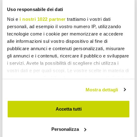
Uso responsabile dei dati
Noi e
i nostri 1022 partner
trattiamo i vostri dati
personali, ad esempio il vostro numero IP, utilizzando
tecnologie come i cookie per memorizzare e accedere
alle informazioni sul vostro dispositivo al fine di
pubblicare annunci e contenuti personalizzati, misurare
gli annunci e i contenuti, ricercare il pubblico e sviluppare
i servizi. Avete la possibilità di scegliere chi utilizza i
vostri dati e per quali scopi. Le vostre scelte in materia di
privacy sono applicabili solo su questa proprietà digitale
in cui avete effettuato le vostre scelte. È possibile
Mostra dettagli
modificare o revocare il proprio consenso in qualsiasi
momento dalla Dichiarazione sui cookie o facendo clic
sull'icona di attivazione della privacy.
Accetta tutti
Offre à durée limitée. Ne la
Con il tuo consenso, vorremmo anche:
ratez pas !
Personalizza
raccogliere informazioni sulla tua posizione