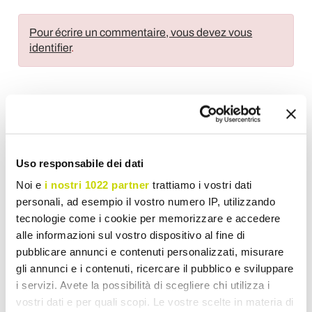
Pour écrire un commentaire, vous devez vous
identifier
.
Ajouter à ma liste d'envies
Donnez votre avis
Uso responsabile dei dati
Imprimer
Noi e
i nostri 1022 partner
trattiamo i vostri dati
personali, ad esempio il vostro numero IP, utilizzando
Partager
tecnologie come i cookie per memorizzare e accedere
alle informazioni sul vostro dispositivo al fine di
pubblicare annunci e contenuti personalizzati, misurare
Baignoires Îlot
gli annunci e i contenuti, ricercare il pubblico e sviluppare
i servizi. Avete la possibilità di scegliere chi utilizza i
vostri dati e per quali scopi. Le vostre scelte in materia di