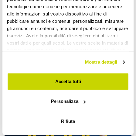
tecnologie come i cookie per memorizzare e accedere
alle informazioni sul vostro dispositivo al fine di
pubblicare annunci e contenuti personalizzati, misurare
gli annunci e i contenuti, ricercare il pubblico e sviluppare
i servizi. Avete la possibilità di scegliere chi utilizza i
vostri dati e per quali scopi. Le vostre scelte in materia di
privacy sono applicabili solo su questa proprietà digitale
in cui avete effettuato le vostre scelte. È possibile
Mostra dettagli
modificare o revocare il proprio consenso in qualsiasi
momento dalla Dichiarazione sui cookie o facendo clic
Offre à durée limitée. Ne la
sull'icona di attivazione della privacy.
Accetta tutti
ratez pas !
Con il tuo consenso, vorremmo anche:
Personalizza
raccogliere informazioni sulla tua posizione
geografica, con un'approssimazione di qualche
metro,
Rifiuta
Identificare il tuo dispositivo, scansionandolo
attivamente alla ricerca di caratteristiche specifiche