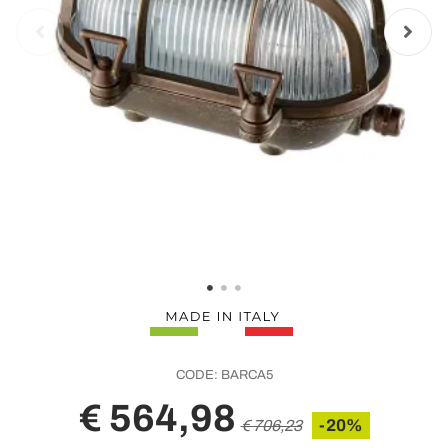
CODE:
BARCA5
€ 564,98
-20%
€ 706,23