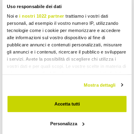
Uso responsabile dei dati
Noi e
i nostri 1022 partner
trattiamo i vostri dati
personali, ad esempio il vostro numero IP, utilizzando
tecnologie come i cookie per memorizzare e accedere
alle informazioni sul vostro dispositivo al fine di
pubblicare annunci e contenuti personalizzati, misurare
gli annunci e i contenuti, ricercare il pubblico e sviluppare
i servizi. Avete la possibilità di scegliere chi utilizza i
vostri dati e per quali scopi. Le vostre scelte in materia di
privacy sono applicabili solo su questa proprietà digitale
in cui avete effettuato le vostre scelte. È possibile
Mostra dettagli
modificare o revocare il proprio consenso in qualsiasi
momento dalla Dichiarazione sui cookie o facendo clic
sull'icona di attivazione della privacy.
Accetta tutti
Offre à durée limitée. Ne la
Con il tuo consenso, vorremmo anche:
Personalizza
raccogliere informazioni sulla tua posizione
ratez pas !
geografica, con un'approssimazione di qualche