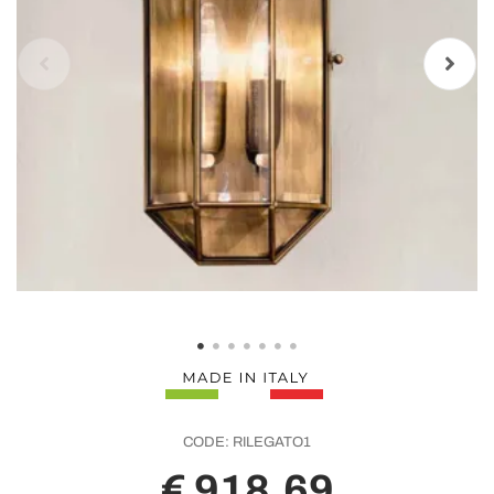
CODE:
RILEGATO1
€ 918,69