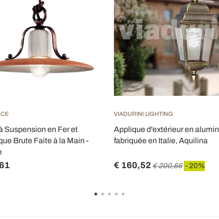
UCE
VIADURINI LIGHTING
 Suspension en Fer et
Applique d'extérieur en alumi
ue Brute Faite à la Main -
fabriquée en Italie, Aquilina
e
,61
€ 160,52
€ 200,66
- 20%