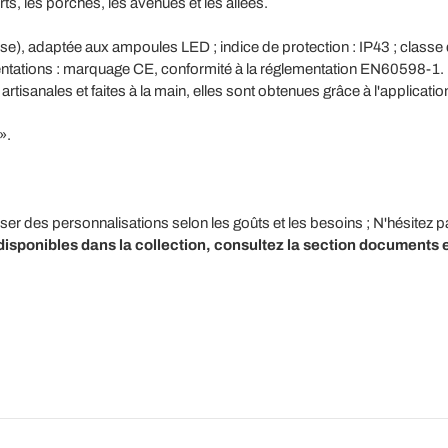
ts, les porches, les avenues et les allées.
), adaptée aux ampoules LED ; indice de protection : IP43 ; classe d'i
ntations : marquage CE, conformité à la réglementation EN60598-1.
artisanales et faites à la main, elles sont obtenues grâce à l'applicat
».
iser des personnalisations selon les goûts et les besoins ; N'hésitez p
isponibles dans la collection, consultez la section documents e