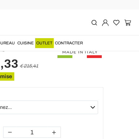
Précédent
Suivant
ue en aluminium
ée en Italie, Aquilina
BUREAU
CUISINE
OUTLET
CONTRACTER
A6
,33
€ 215,41
emise