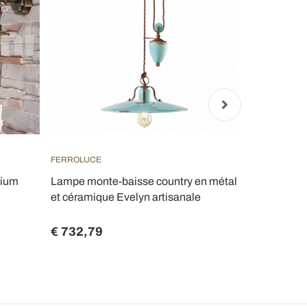
FERROLUCE
FERROLUCE
nium
Lampe monte-baisse country en métal
Lampe à Su
et céramique Evelyn artisanale
en Fer et Cé
- Asti
€ 732,79
€ 500,66