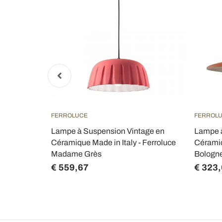
FERROLUCE
FERROL
 and Down
Lampe à Suspension Vintage en
Lampe à
nte 2 Tailles
Céramique Made in Italy - Ferroluce
Céramiq
Madame Grès
Bologn
€ 559,67
€ 323