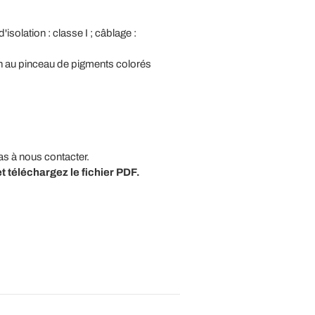
solation : classe I ; câblage :
ion au pinceau de pigments colorés
as à nous contacter.
t téléchargez le fichier PDF.