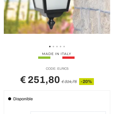
CODE:
ELRIC5
€ 251,80
-20%
€ 314,75
Disponible