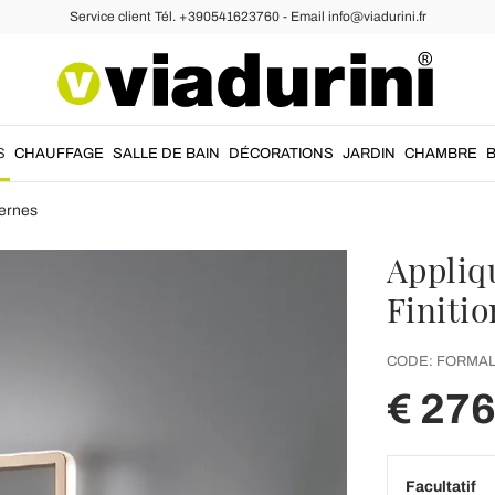
Service client Tél. +390541623760 - Email info@viadurini.fr
S
CHAUFFAGE
SALLE DE BAIN
DÉCORATIONS
JARDIN
CHAMBRE
ernes
Appliq
Finitio
CODE:
FORMAL
€ 276
Facultatif