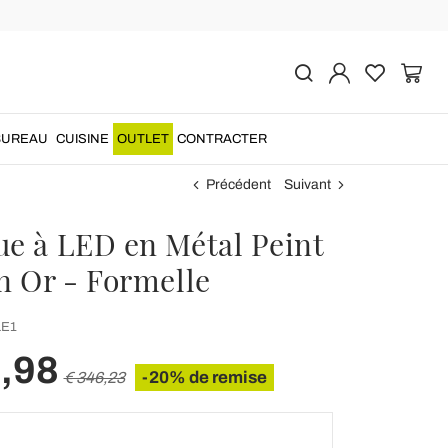
BUREAU
CUISINE
OUTLET
CONTRACTER
Précédent
Suivant
ue à LED en Métal Peint
n Or - Formelle
E1
,98
-20% de remise
€ 346,23