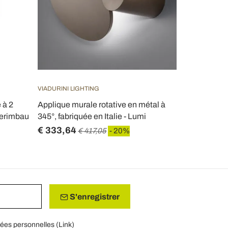
VIADURINI LIGHTING
 à 2
Applique murale rotative en métal à
 Berimbau
345°, fabriquée en Italie - Lumi
€ 333,64
€ 417,05
- 20%
S'enregistrer
nées personnelles (
Link
)