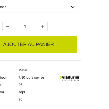
AJOUTER AU PANIER
Métal
aison
7/10 jours ouvrés
)
26
cm)
sept
26