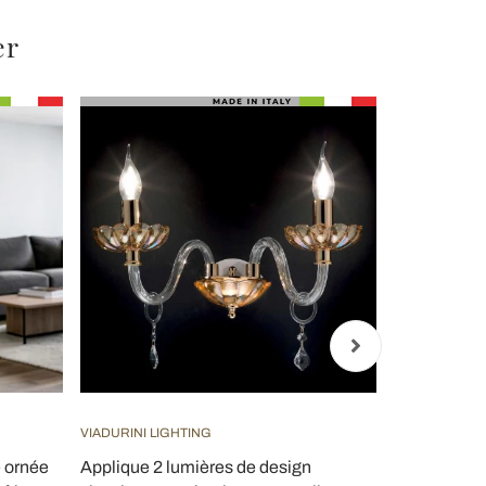
er
VIADURINI LIGHTING
VIADURINI LI
é ornée
Applique 2 lumières de design
Applique mu