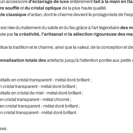
t un accessoire
d'éclairage de luxe
entièrement
fait à la main en Ita
re soufflé
et
du cristal optique
de la plus haute qualité.
yle classique
d'antan, dont le charme devient le protagoniste de l'es
 est née du traitement du sable et du feu grâce à l'art légendaire
des ma
isée par
la créativité, l'artisanat
et
la sélection rigoureuse des ma
la tradition et le charme, ainsi que la valeur, de la conception et de 
nnalisation totale des
artefacts jusqu'à l'attention portée aux petits 
ails en cristal transparent - métal doré brillant ;
 cristal transparent - métal doré brillant ;
ails en cristal de miel - métal doré brillant ;
n cristal transparent - métal chromé ;
n cristal transparent - métal doré brillant ;
 cristal transparent - métal doré brillant.
ses.