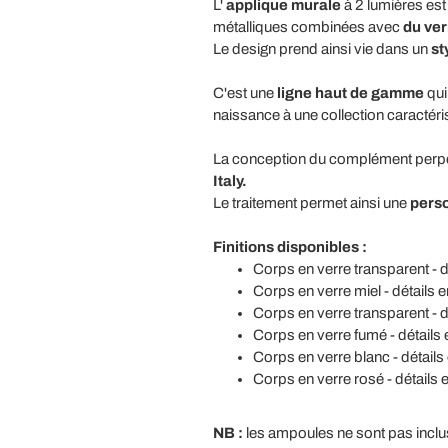
L'
applique murale
à 2 lumières es
métalliques combinées avec
du ver
Le design prend ainsi vie dans un
st
C'est une
ligne haut de gamme
qui
naissance à une collection caractér
La conception du complément perpétue 
Italy.
Le traitement permet ainsi une
perso
Finitions disponibles :
Corps en verre transparent - dét
Corps en verre miel - détails en
Corps en verre transparent - dét
Corps en verre fumé - détails e
Corps en verre blanc - détails e
Corps en verre rosé - détails en
NB :
les ampoules ne sont pas inclu