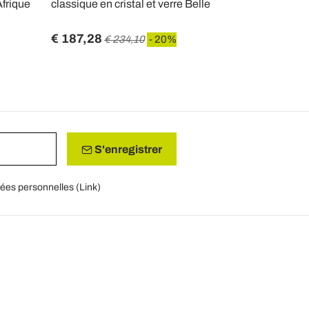
Afrique
classique en cristal et verre Belle
en verre et 
main - Fiev
€ 187,28
€ 307,67
€ 234,10
- 20%
€
S'enregistrer
nées personnelles (
Link
)