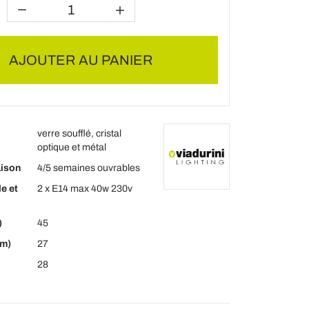
AJOUTER AU PANIER
verre soufflé, cristal
optique et métal
aison
4/5 semaines ouvrables
e et
2 x E14 max 40w 230v
)
45
cm)
27
28