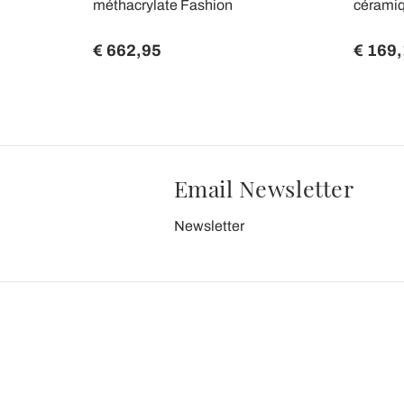
its à la
méthacrylate Fashion
cérami
€ 662,95
€ 169
Email Newsletter
Newsletter