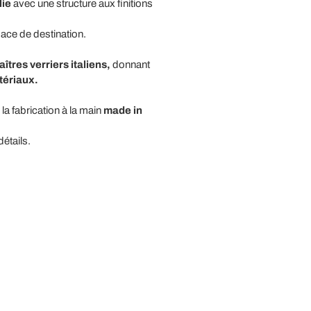
lie
avec une structure aux finitions
pace de destination.
îtres verriers italiens,
donnant
tériaux.
la fabrication à la main
made in
détails.