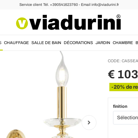
Service client Tél. +390541623760 - Email info@viadurini.fr
siques
Appliq
soufflé
luxe cl
S
CHAUFFAGE
SALLE DE BAIN
DÉCORATIONS
JARDIN
CHAMBRE
CODE:
CASSEA
€ 10
-20% de r
finition