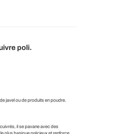
ivre poli.
 de javel ou de produits en poudre.
t cuivrés, il se pavane avec des
le plus basique précieux et renforce