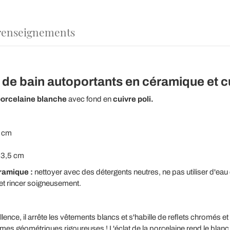
renseignements
 de bain autoportants en céramique et cu
orcelaine blanche
avec fond en
cuivre poli.
7 cm
 3,5 cm
éramique :
nettoyer avec des détergents neutres, ne pas utiliser d'eau
 et rincer soigneusement.
llence, il arrête les vêtements blancs et s'habille de reflets chromés e
s géométriques rigoureuses ! L'éclat de la porcelaine rend le blanc 