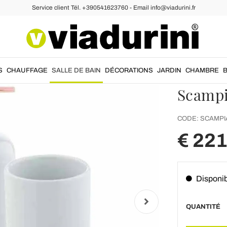
Service client Tél. +390541623760 - Email info@viadurini.fr
ain
Ensemble Accessoire Salle de Bain
Accesso
sur pi
avec dé
S
CHAUFFAGE
SALLE DE BAIN
DÉCORATIONS
JARDIN
CHAMBRE
Scamp
CODE:
SCAMPI
€ 221
Disponi
QUANTITÉ