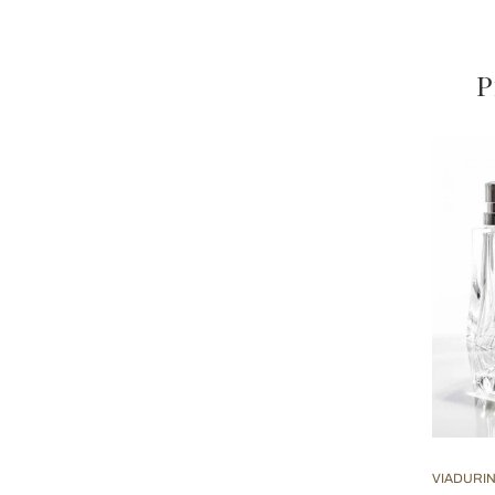
P
VIADURI