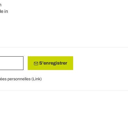
n
e in
S'enregistrer
nées personnelles (
Link
)